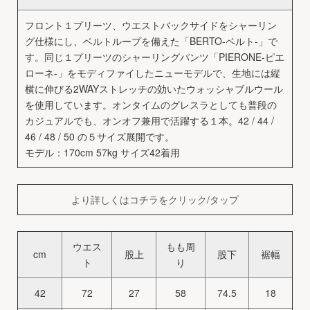
フロント１プリーツ、ウエストバックサイドをシャーリン
グ仕様にし、ベルトループを備えた「BERTO-ベルト-」で
す。同じ１プリーツのシャーリングパンツ「PIERONE-ピエ
ローネ-」をモディファイしたニューモデルで、生地には縦
横に伸びる2WAYストレッチの効いたウォッシャブルウール
を使用しています。オンタイムのグレスラとしても普段の
カジュアルでも、オンオフ兼用で活躍する１本。42 / 44 /
46 / 48 / 50 の５サイズ展開です。
モデル：170cm 57kg サイズ42着用
より詳しくはコチラをクリック/タップ
ウエス
もも周
cm
股上
股下
裾幅
ト
り
42
72
27
58
74.5
18