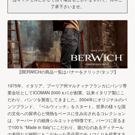
了承下さいませ。
【BERWICHの商品一覧はバナーをクリック/タップ】
1975年、イタリア、プーリア州マルティナフランカにパンツ専
業会社としてICOMAN 2000 s.r.l.が創業。以来イタリア製にこ
だわり、パンツを製造してきました。2004年にオリジナルのパ
ンツブランド、『ベルウィッチ』をスタート。世界の様々な国
の文化への探求心と情熱をベースに生み出されるコレクション
は、テーパードの細身シルエットが特徴です。パーツに至るま
で100％ “Made in Italy”にこだわり、遊び心のあるディテール
の表現など細部にもこだわった高品質のモノづくりを提案する