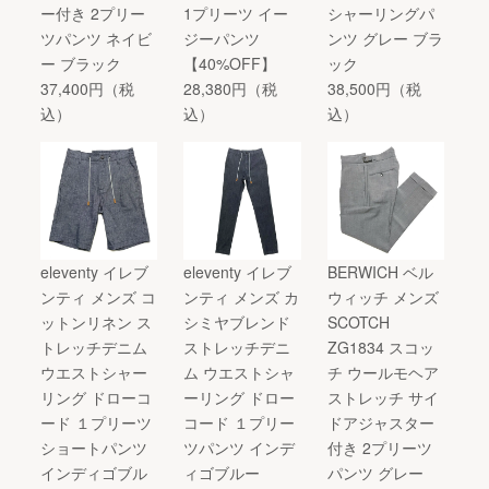
ー付き 2プリー
1プリーツ イー
シャーリングパ
ツパンツ ネイビ
ジーパンツ
ンツ グレー ブラ
ー ブラック
【40%OFF】
ック
37,400円（税
28,380円（税
38,500円（税
込）
込）
込）
eleventy イレブ
eleventy イレブ
BERWICH ベル
ンティ メンズ コ
ンティ メンズ カ
ウィッチ メンズ
ットンリネン ス
シミヤブレンド
SCOTCH
トレッチデニム
ストレッチデニ
ZG1834 スコッ
ウエストシャー
ム ウエストシャ
チ ウールモヘア
リング ドローコ
ーリング ドロー
ストレッチ サイ
ード １プリーツ
コード １プリー
ドアジャスター
ショートパンツ
ツパンツ インデ
付き 2プリーツ
インディゴブル
ィゴブルー
パンツ グレー