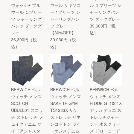
ウォッシャブル
ウール サキソニ
ル １プリーツ シ
ウール １プリー
ー 1プリーツ シ
ャーリングパン
ツ シャーリング
ャーリングパン
ツ ダークグレー
パンツ ダークグ
ツ グレー
39,600円（税
レー
【30%OFF】
込）
36,300円（税
30,030円（税
込）
込）
BERWICH ベル
BERWICH ベル
BERWICH ベル
ウィッチ メンズ
ウィッチ メンズ
ウィッチ メンズ
SCOTCH
SAKE 1P GYM
H DUE GT1001X
UBULL01 スコッ
TS1233X サケ
アッカ デュエ ス
チ ストレッチ フ
ストレッチ リネ
トレッチジャー
ェイクデニム サ
ンコットン ライ
ジー 永久クリー
イドアジャスタ
トオンスデニム
ス ドローコード