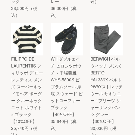
ック
レー
込）
38,500円（税
36,300円（税
込）
込）
FILIPPO DE
WH ダブルエイ
BERWICH ベル
LAURENTIIS フ
チ ヒロシツボウ
ウィッチ メンズ
ィリッポ デ ロー
チ × 干場義雅
BERTO
レンティス メン
WHS-5800S ビ
FA1386X ベルト
ズ スーパーキッ
ブラムソール 厚
2WAYストレッチ
ドモヘア ボーダ
底 スウェード ビ
ウール サキソニ
ー クルーネック
ットローファー
ー 1プリーツ シ
ニット ホワイト
ブラック
ャーリングパン
× ブラック
【40%OFF】
ツ グレー
【40%OFF】
35,640円（税
【30%OFF】
25,740円（税
込）
30,030円（税
込）
込）