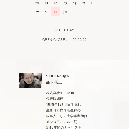
20
21
22
23
24
25
26
27
28
29
30
■
HOLIDAY
OPEN-CLOSE : 11:00-20:00
Shuji Kouge
高下 修二
株式会社alta sotto
代表取締役
1978年12月7日生まれ
生まれも育ちも生粋の
広島人にして大学卒業後は
メンズアパレル一筋
約16年間のキャリアを