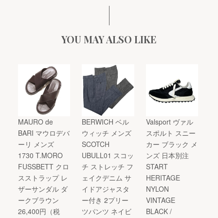
YOU MAY ALSO LIKE
MAURO de
BERWICH ベル
Valsport ヴァル
BARI マウロデバ
ウィッチ メンズ
スポルト スニー
ーリ メンズ
SCOTCH
カー ブラック メ
1730 T.MORO
UBULL01 スコッ
ンズ 日本別注
FUSSBETT クロ
チ ストレッチ フ
START
スストラップ レ
ェイクデニム サ
HERITAGE
ザーサンダル ダ
イドアジャスタ
NYLON
ークブラウン
ー付き 2プリー
VINTAGE
26,400円（税
ツパンツ ネイビ
BLACK /