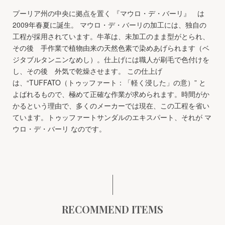
プーリア州の中央に拠点を置く 『マウロ・デ・バーリ』 は
2009年春夏に誕生。 マウロ・デ・バーリの加工には、独自の
工程が採用されています。牛革は、未加工のまま型がとられ、
その後 手作業で植物由来の天然色素で染めあげられます（ベ
ジタブルタンニンなめし）。仕上げには職人が刷毛で色付けを
し、その後 外気で乾燥させます。 この仕上げ
は、“TUFFATO（トゥッファート：「軽く浸した」の意）” と
よばれるもので、極めて正確な作業が求められます。時間がか
かるという理由で、多くのメーカーでは現在、この工程を省い
ています。トゥッファートサンダルのエキスパート、それが マ
ウロ・デ・バーリ なのです。
RECOMMEND ITEMS