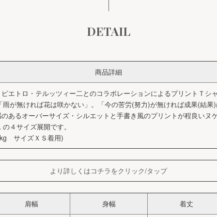
DETAIL
商品詳細
ピエトロ・テルッツィー二とのコラボレーションによるプリントＴシャツです
ば「雨が無ければ花は咲かない」。「今の苦労(努力)が無ければ成果(結果
感のあるオーバーサイズ・シルエットと手書き風のプリントが程良いヌ
 / L の４サイズ展開です。
kg サイズＸＳ着用)
より詳しくはコチラをクリック/タップ
肩幅
身幅
着丈