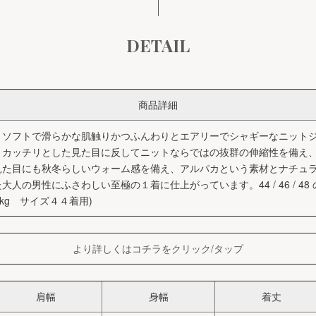
DETAIL
商品詳細
、ソフトで滑らかな肌触りかつふんわりとエアリーでシャギーなニット
うカッチリとした見た目に反してニットならではの抜群の伸縮性を備え
見た目にも秋冬らしいウォーム感を備え、アルパカという素材とナチュ
人の男性にふさわしい至極の１着に仕上がっています。44 / 46 / 48
kg サイズ４４着用)
より詳しくはコチラをクリック/タップ
肩幅
身幅
着丈