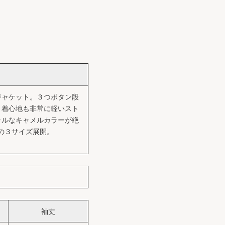
ジャケット。３つボタン段
、着心地も非常に軽いスト
ラルなキャメルカラーが絶
 の３サイズ展開。
袖丈