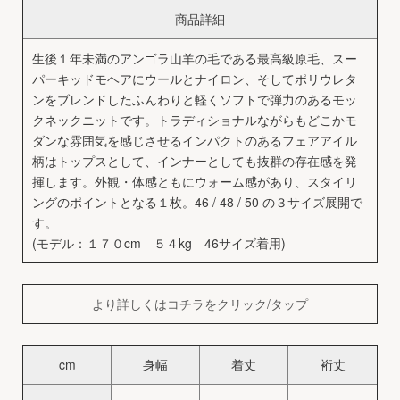
商品詳細
生後１年未満のアンゴラ山羊の毛である最高級原毛、スー
パーキッドモヘアにウールとナイロン、そしてポリウレタ
ンをブレンドしたふんわりと軽くソフトで弾力のあるモッ
クネックニットです。トラディショナルながらもどこかモ
ダンな雰囲気を感じさせるインパクトのあるフェアアイル
柄はトップスとして、インナーとしても抜群の存在感を発
揮します。外観・体感ともにウォーム感があり、スタイリ
ングのポイントとなる１枚。46 / 48 / 50 の３サイズ展開で
す。
(モデル：１７０cm ５４kg 46サイズ着用)
より詳しくはコチラをクリック/タップ
cm
身幅
着丈
裄丈