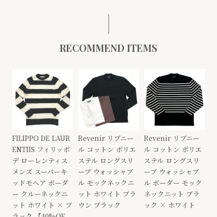
RECOMMEND ITEMS
FILIPPO DE LAUR
Revenir リブニー
Revenir リブニー
ENTIIS フィリッポ
ル コットン ポリエ
ル コットン ポリエ
デ ローレンティス
ステル ロングスリ
ステル ロングスリ
メンズ スーパーキ
ーブ ウォッシャブ
ーブ ウォッシャブ
ッドモヘア ボーダ
ル モックネックニ
ル ボーダー モック
ー クルーネックニ
ット ホワイト ブラ
ネックニット ブラ
ット ホワイト × ブ
ウン ブラック
ック × ホワイト
ラック 【40%OF