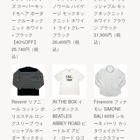
ズ スーパーキッ
ノウール ハイゲ
ッシャブル モッ
ドモヘア ボーダ
ージ モックネッ
クネックニット
ー クルーネック
クニット ホワイ
ホワイト ブラウ
ニット ホワイト
ト ライトグレー
ン ブラック
× ブラック
ブラック
31,900円（税
【40%OFF】
26,400円（税
込）
25,740円（税
込）
込）
Revenir リブニ
IN THE BOX イ
Finamore フィナ
ール コットン ポ
ンザボックス
モレ SIMONE
リエステル ロン
BEATLES
BALI 6059 シモ
グスリーブ ウォ
ABBEY ROAD ビ
ーネ バーリ カッ
ッシャブル ボー
ートルズ アビ
タウェイカラー
ダー モックネッ
イ・ロード ロゴ
オックスフォー