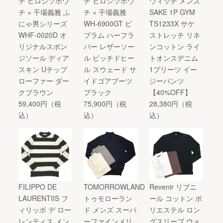
チ ヒロシツボウ
チ ヒロシツボウ
ウィッチ メンズ
チ × 干場義雅 ふ
チ × 干場義雅
SAKE 1P GYM
にゃ男シリーズ
WH-6900GT ビ
TS1233X サケ
WHF-0020D オ
ブラム ハーフラ
ストレッチ リネ
リジナルスポン
バー レザーソー
ンコットン ライ
ジソール ディア
ル ピッチドヒー
トオンスデニム
スキン Uチップ
ル スウェード サ
1プリーツ イー
ローファー ダー
イドゴアブーツ
ジーパンツ
クブラウン
ブラック
【40%OFF】
59,400円（税
75,900円（税
28,380円（税
込）
込）
込）
FILIPPO DE
TOMORROWLAND
Revenir リブニ
LAURENTIIS フ
トゥモローラン
ール コットン ポ
ィリッポ デ ロー
ド メンズ スーパ
リエステル ロン
レンティス メン
ーファインメリ
グスリーブ ウォ