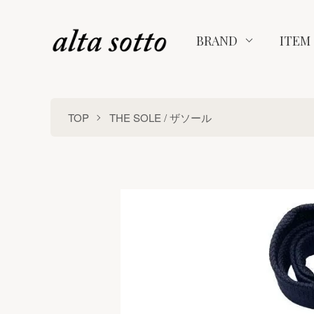
BRAND
ITEM
TOP
THE SOLE / ザソール