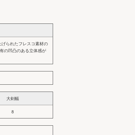
り上げられたフレスコ素材の
特有の凹凸のある立体感が
大剣幅
8