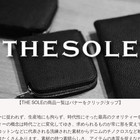
【THE SOLEの商品一覧はバナーをクリック/タップ】
ーに捉われず、生産地にも拘らず、時代性にそった最高のクオリティー
ィーの概念は時代ごとに変化してゆき、求められるものが常に形を変えて
コットンなどに代表される洗練された素材からデニムのチノクロスなど
はたくさんあります。素材の持つ素晴らしさ、アイテムの本質を捉えな