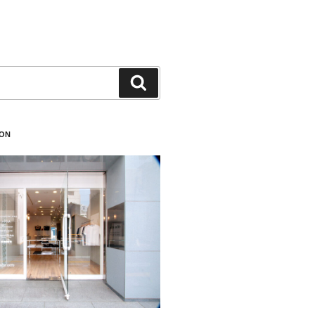
検
索
ION