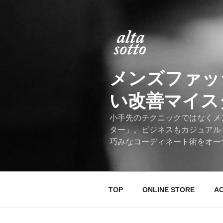
コ
ン
テ
ン
ツ
へ
メンズファッ
ス
キ
い改善マイスター
ッ
プ
小手先のテクニックではなくメ
ター」。ビジネスもカジュアル
巧みなコーディネート術をオー
TOP
ONLINE STORE
A