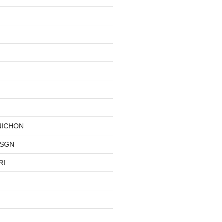
NICHON
DSGN
RI