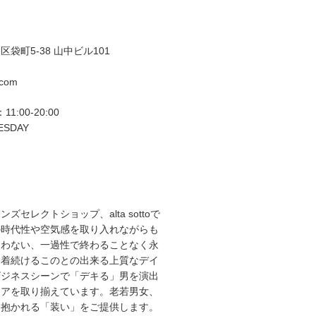
袋町5-38 山中ビル101
.com
11:00-20:00
ESDAY
ズセレクトショップ、alta sottoで
の時代性や空気感を取り入れながらも
らわない、一過性で終わることなく永
て着続けるこのとの出来る上質なデイ
ビジネスシーンで「デキる」男を演出
エアを取り揃えています。老若男女、
を抱かれる「装い」をご提供します。