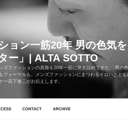
ション一筋20年 男の色気
」| ALTA SOTTO
ンズファッションの真髄を20年一筋に突き詰めてきた、 男の
もフォーマルも、メンズファッションにまつわるイロハととも
ナー高下修二がお伝えします。
CCESS
CONTACT
ARCHIVE