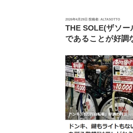
投
2026年4月29日
投稿者:
ALTASOTTO
稿
THE SOLE(ザ
日:
であることが好調