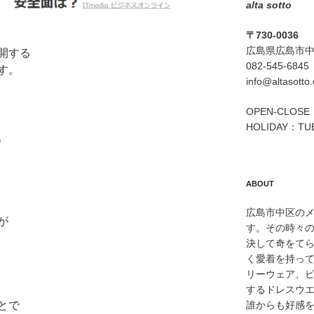
alta sotto
〒730-0036
広島県広島市中区
開する
082-545-6845
す。
info@altasotto
OPEN-CLOSE：
HOLIDAY：TU
。
ABOUT
広島市中区のメン
が
す。その時々
決して奇をて
く愛着を持っ
リーウェア、
するドレスウ
とで
誰からも好感