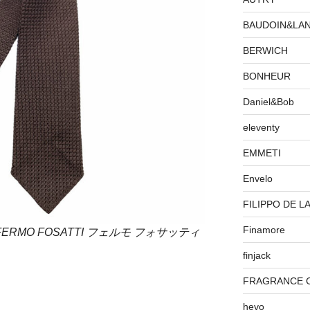
BAUDOIN&LA
BERWICH
BONHEUR
Daniel&Bob
eleventy
EMMETI
Envelo
FILIPPO DE L
Finamore
FERMO FOSATTI フェルモ フォサッティ
finjack
FRAGRANCE 
hevo