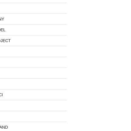
NY
DEL
OJECT
CI
AND