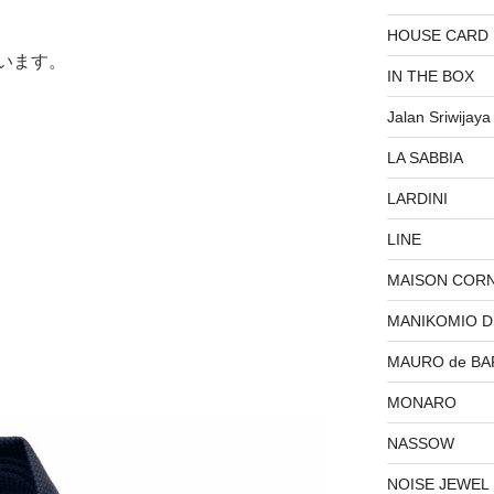
HOUSE CARD
います。
IN THE BOX
Jalan Sriwijaya
LA SABBIA
LARDINI
LINE
MAISON COR
MANIKOMIO 
MAURO de BA
MONARO
NASSOW
NOISE JEWEL