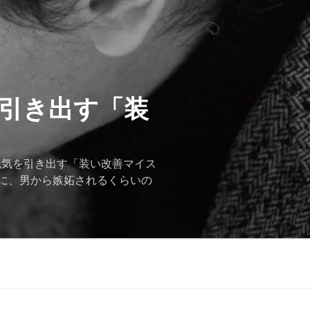
を引き出す「装
色気を引き出す「装い改善マイス
に、男から嫉妬されるくらいの