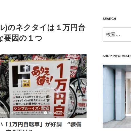
SEARCH
ソール)のネクタイは１万円台
検
な要因の１つ
索:
SHOP INFORMAT