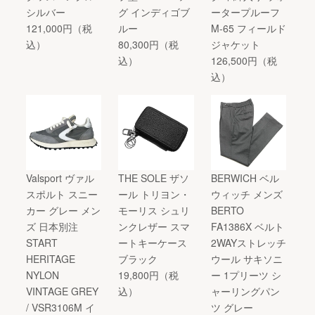
シルバー
グ インディゴブ
ータープルーフ
121,000円（税
ルー
M-65 フィールド
込）
80,300円（税
ジャケット
込）
126,500円（税
込）
Valsport ヴァル
THE SOLE ザソ
BERWICH ベル
スポルト スニー
ール トリヨン・
ウィッチ メンズ
カー グレー メン
モーリス シュリ
BERTO
ズ 日本別注
ンクレザー スマ
FA1386X ベルト
START
ートキーケース
2WAYストレッチ
HERITAGE
ブラック
ウール サキソニ
NYLON
19,800円（税
ー 1プリーツ シ
VINTAGE GREY
込）
ャーリングパン
/ VSR3106M イ
ツ グレー