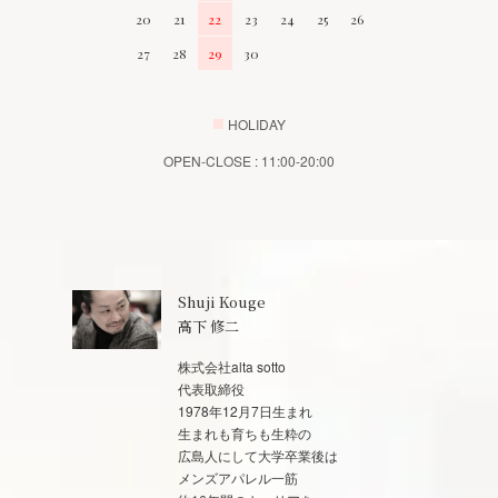
20
21
22
23
24
25
26
27
28
29
30
■
HOLIDAY
OPEN-CLOSE : 11:00-20:00
Shuji Kouge
高下 修二
株式会社alta sotto
代表取締役
1978年12月7日生まれ
生まれも育ちも生粋の
広島人にして大学卒業後は
メンズアパレル一筋