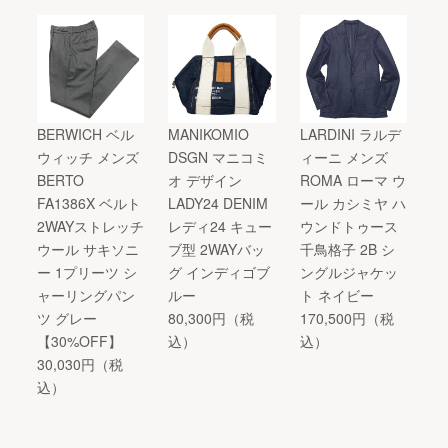
BERWICH ベル
MANIKOMIO
LARDINI ラルデ
ウィッチ メンズ
DSGN マニコミ
ィーニ メンズ
BERTO
オ デザイン
ROMA ローマ ウ
FA1386X ベルト
LADY24 DENIM
ール カシミヤ ハ
2WAYストレッチ
レディ24 キュー
ウンドトゥース
ウール サキソニ
ブ型 2WAYバッ
千鳥格子 2B シ
ー 1プリーツ シ
グ インディゴブ
ングルジャケッ
ャーリングパン
ルー
ト ネイビー
ツ グレー
80,300円（税
170,500円（税
【30%OFF】
込）
込）
30,030円（税
込）