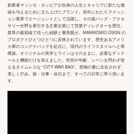
創業者マッシモ・カッビアが自身の人生とキャリアに新たな価
値を与えるために立ち上げたブランド。長年にわたりファッシ
ョン業界でエージェントとして活躍し、その後バッグ・アクセ
サリー分野を牽引する主要企業にて営業ディレクターを歴任。
業界の最前線で培った経験と審美眼が、MANIKOMIO DSGN の
プロダクトひとつひとつに反映されています。歴史あるアメリ
カ軍のコンテナバッグを起点に、現代のライフスタイルへと再
構築。オリジナルの美学とラインはそのままに、必要なディテ
ールと機能だけを加えました。性別や年齢、シーンを問わず使
えるタイムレスな “CITY WAR BAG”。荷物の量に左右されず、
美しく佇み、旅・仕事・休日まで、すべての日常に寄り添いま
す。