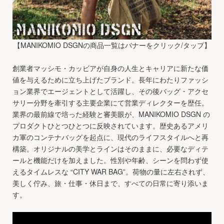
【MANIKOMIO DSGNの商品一覧はバナーをクリック/タップ】
創業者マッシモ・カッビアが自身の人生とキャリアに新たな価
値を与えるために立ち上げたブランド。長年にわたりファッシ
ョン業界でエージェントとして活躍し、その後バッグ・アクセ
サリー分野を牽引する主要企業にて営業ディレクターを歴任。
業界の最前線で培った経験と審美眼が、MANIKOMIO DSGN の
プロダクトひとつひとつに反映されています。歴史あるアメリ
カ軍のコンテナバッグを起点に、現代のライフスタイルへと再
構築。オリジナルの美学とラインはそのままに、必要なディテ
ールと機能だけを加えました。性別や年齢、シーンを問わず使
えるタイムレスな “CITY WAR BAG”。荷物の量に左右されず、
美しく佇み、旅・仕事・休日まで、すべての日常に寄り添いま
す。