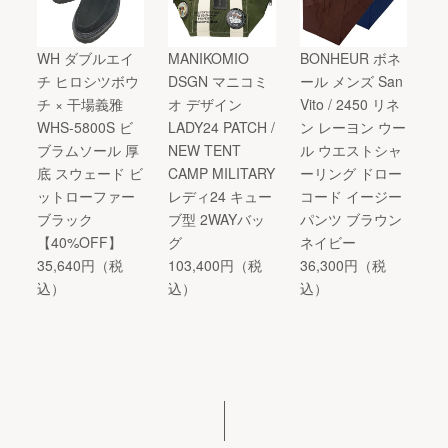
WH ダブルエイ
MANIKOMIO
BONHEUR ボネ
チ ヒロシツボウ
DSGN マニコミ
ール メンズ San
チ × 干場義雅
オ デザイン
Vito / 2450 リネ
WHS-5800S ビ
LADY24 PATCH /
ン レーヨン ウー
ブラムソール 厚
NEW TENT
ル ウエストシャ
底 スウェード ビ
CAMP MILITARY
ーリング ドロー
ットローファー
レディ24 キュー
コード イージー
ブラック
ブ型 2WAYバッ
パンツ ブラウン
【40%OFF】
グ
ネイビー
35,640円（税
103,400円（税
36,300円（税
込）
込）
込）