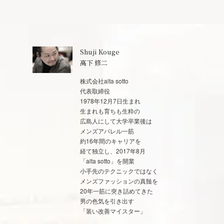
Shuji Kouge
高下 修二
株式会社alta sotto
代表取締役
1978年12月7日生まれ
生まれも育ちも生粋の
広島人にして大学卒業後は
メンズアパレル一筋
約16年間のキャリアを
経て独立し、2017年8月
「alta sotto」を開業
小手先のテクニックではなく
メンズファッションの真髄を
20年一筋に突き詰めてきた
男の色気を引き出す
「装い改善マイスター」