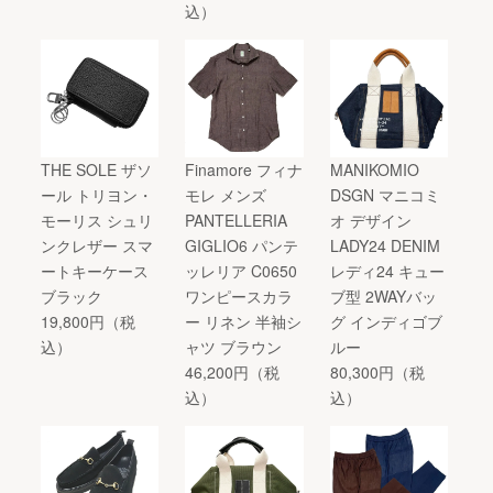
込）
THE SOLE ザソ
Finamore フィナ
MANIKOMIO
ール トリヨン・
モレ メンズ
DSGN マニコミ
モーリス シュリ
PANTELLERIA
オ デザイン
ンクレザー スマ
GIGLIO6 パンテ
LADY24 DENIM
ートキーケース
ッレリア C0650
レディ24 キュー
ブラック
ワンピースカラ
ブ型 2WAYバッ
19,800円（税
ー リネン 半袖シ
グ インディゴブ
込）
ャツ ブラウン
ルー
46,200円（税
80,300円（税
込）
込）