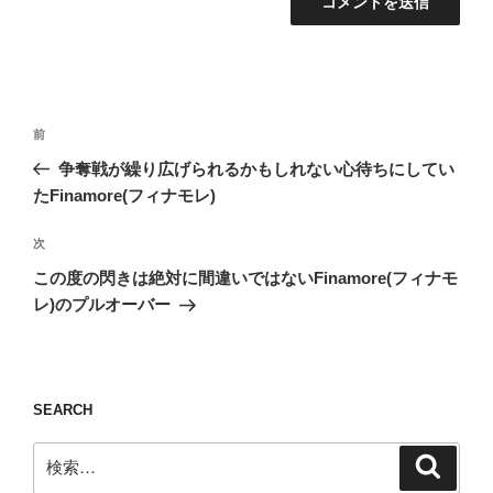
投
前
前
稿
の
争奪戦が繰り広げられるかもしれない心待ちにしてい
ナ
投
たFinamore(フィナモレ)
ビ
稿
ゲ
次
次
の
ー
この度の閃きは絶対に間違いではないFinamore(フィナモ
投
シ
レ)のプルオーバー
稿
ョ
ン
SEARCH
検
検
索
索: