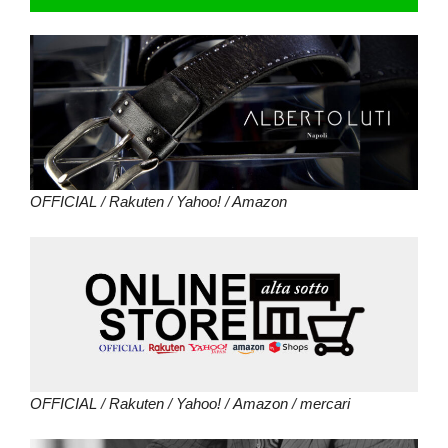
OFFICIAL
/
Rakuten
/
Yahoo!
/
Amazon
OFFICIAL
/
Rakuten
/
Yahoo!
/
Amazon
/
mercari