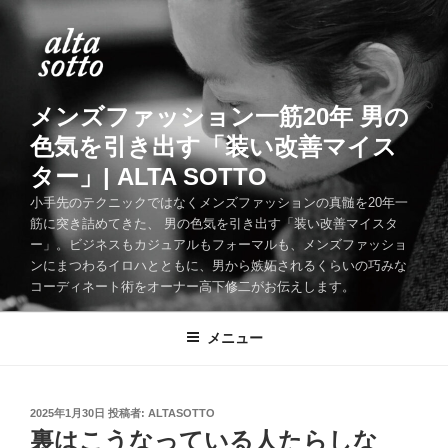
コ
ン
テ
ン
ツ
メンズファッション一筋20年 男の
へ
色気を引き出す「装い改善マイス
ス
ター」| ALTA SOTTO
キ
ッ
小手先のテクニックではなくメンズファッションの真髄を20年一
筋に突き詰めてきた、 男の色気を引き出す「装い改善マイスタ
プ
ー」。ビジネスもカジュアルもフォーマルも、メンズファッショ
ンにまつわるイロハとともに、男から嫉妬されるくらいの巧みな
コーディネート術をオーナー高下修二がお伝えします。
メニュー
投
2025年1月30日
投稿者:
ALTASOTTO
稿
裏はこうなっている人たらしな
日: