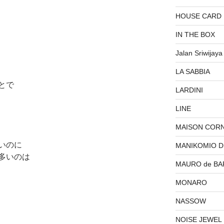
HOUSE CARD
IN THE BOX
Jalan Sriwijaya
LA SABBIA
とで
LARDINI
LINE
MAISON COR
いのに
MANIKOMIO 
多いのは
MAURO de BA
MONARO
NASSOW
NOISE JEWEL