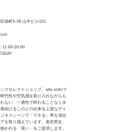
袋町5-38 山中ビル101
.com
11:00-20:00
ESDAY
ズセレクトショップ、alta sottoで
の時代性や空気感を取り入れながらも
らわない、一過性で終わることなく永
て着続けるこのとの出来る上質なデイ
ビジネスシーンで「デキる」男を演出
エアを取り揃えています。老若男女、
を抱かれる「装い」をご提供します。