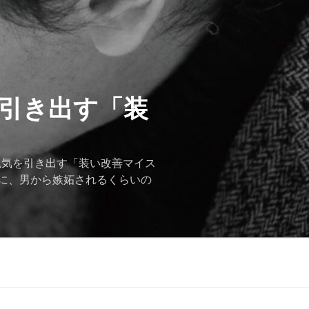
を引き出す「装
色気を引き出す「装い改善マイス
に、男から嫉妬されるくらいの