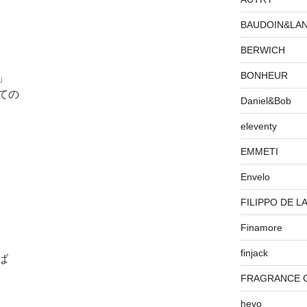
BAUDOIN&LA
BERWICH
BONHEUR
」
ての
Daniel&Bob
eleventy
EMMETI
Envelo
FILIPPO DE L
Finamore
finjack
ば
FRAGRANCE 
hevo