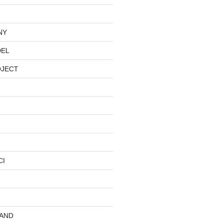
NY
DEL
OJECT
CI
AND