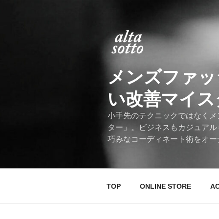
コ
ン
テ
ン
ツ
へ
メンズファッ
ス
キ
い改善マイスター
ッ
プ
小手先のテクニックではなくメ
ター」。ビジネスもカジュアル
巧みなコーディネート術をオー
TOP
ONLINE STORE
A