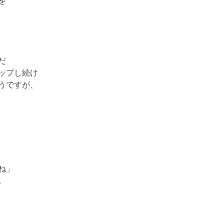
を
だ
ップし続け
うですが、
ね」
。