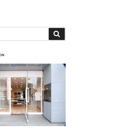
検
索
ION