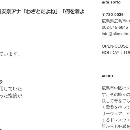
alta sotto
〒730-0036
広島県広島市中区
082-545-6845
info@altasotto
OPEN-CLOSE：
HOLIDAY：TU
ています。
ABOUT
を
広島市中区のメン
用していた
す。その時々
った指摘が
決して奇をて
く愛着を持っ
リーウェア、
するドレスウ
誰からも好感