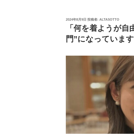
投
2024年8月9日
投稿者:
ALTASOTTO
稿
「何を着ようが自
日:
門”になっていま