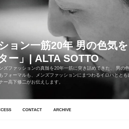
ション一筋20年 男の色気
」| ALTA SOTTO
ンズファッションの真髄を20年一筋に突き詰めてきた、 男の
もフォーマルも、メンズファッションにまつわるイロハととも
ナー高下修二がお伝えします。
CCESS
CONTACT
ARCHIVE