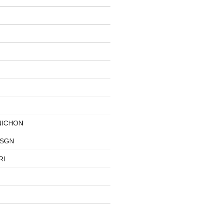
NICHON
DSGN
RI