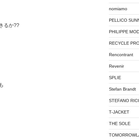
nomiamo
PELLICO SUN
きるか??
PHILIPPE MO
RECYCLE PR
Rencontrant
Revenir
SPLIE
も
Stefan Brandt
STEFANO RIC
T-JACKET
THE SOLE
TOMORROWL