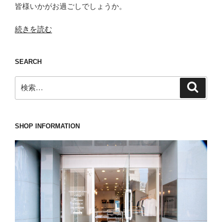
皆様いかがお過ごしでしょうか。
“2025
続きを読む
年
の
SEARCH
締
め
検
検
く
索
索:
く
り
に
SHOP INFORMATION
オ
ー
ダ
ー
コ
ー
ト
は