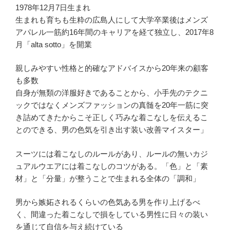
1978年12月7日生まれ
生まれも育ちも生粋の広島人にして大学卒業後はメンズ
アパレル一筋約16年間のキャリアを経て独立し、2017年8
月「alta sotto」を開業
親しみやすい性格と的確なアドバイスから20年来の顧客
も多数
自身が無類の洋服好きであることから、小手先のテクニ
ックではなくメンズファッションの真髄を20年一筋に突
き詰めてきたからこそ正しく巧みな着こなしを伝えるこ
とのできる、男の色気を引き出す装い改善マイスター」
スーツには着こなしのルールがあり、ルールの無いカジ
ュアルウエアには着こなしのコツがある。「色」と「素
材」と「分量」が整うことで生まれる全体の「調和」
男から嫉妬されるくらいの色気ある男を作り上げるべ
く、間違った着こなしで損をしている男性に日々の装い
を通じて自信を与え続けている