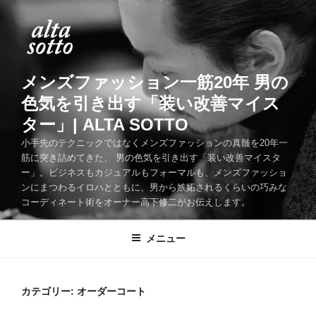
コ
ン
テ
ン
ツ
メンズファッション一筋20年 男の
へ
色気を引き出す「装い改善マイス
ス
ター」| ALTA SOTTO
キ
ッ
小手先のテクニックではなくメンズファッションの真髄を20年一
筋に突き詰めてきた、 男の色気を引き出す「装い改善マイスタ
プ
ー」。ビジネスもカジュアルもフォーマルも、メンズファッショ
ンにまつわるイロハとともに、男から嫉妬されるくらいの巧みな
コーディネート術をオーナー高下修二がお伝えします。
メニュー
カテゴリー:
オーダーコート