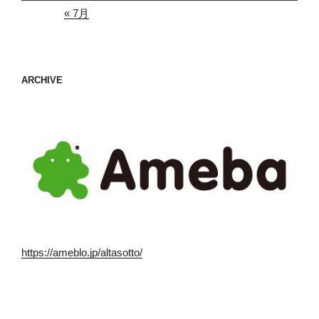
« 7月
ARCHIVE
https://ameblo.jp/altasotto/