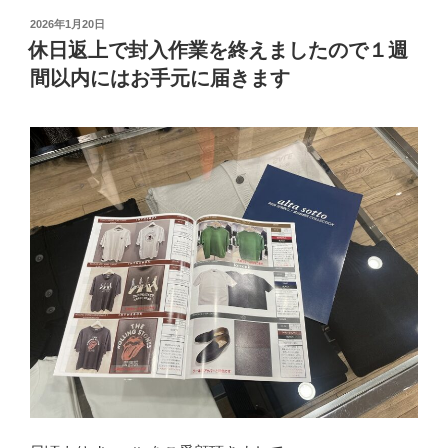
投
2026年1月20日
稿
休日返上で封入作業を終えましたので１週
日:
間以内にはお手元に届きます