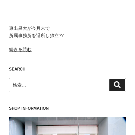
で
年。
１
岩
週
の
間
東出昌大が今月末で
上
以
所属事務所を退所し独立??
に
内
も
に
“ろ
続きを読む
６
は
く
年??”
お
に
の
手
SEARCH
動
元
い
検
に
検
て
索
索:
届
も
き
な
ま
い
SHOP INFORMATION
す”
の
の
に
果