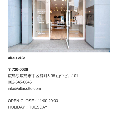
て
る
こ
と
を
意
味
し
ま
alta sotto
す。”
の
〒730-0036
広島県広島市中区袋町5-38 山中ビル101
082-545-6845
info@altasotto.com
OPEN-CLOSE：11:00-20:00
HOLIDAY：TUESDAY