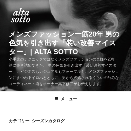
コ
ン
テ
ン
ツ
メンズファッション一筋20年 男の
へ
色気を引き出す「装い改善マイス
ス
ター」| ALTA SOTTO
キ
ッ
小手先のテクニックではなくメンズファッションの真髄を20年一
筋に突き詰めてきた、 男の色気を引き出す「装い改善マイスタ
プ
ー」。ビジネスもカジュアルもフォーマルも、メンズファッショ
ンにまつわるイロハとともに、男から嫉妬されるくらいの巧みな
コーディネート術をオーナー高下修二がお伝えします。
メニュー
カテゴリー:
シーズンカタログ