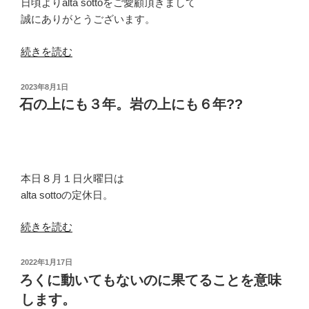
日頃よりalta sottoをご愛顧頂きまして
誠にありがとうございます。
“休
続きを読む
日
返
投
2023年8月1日
上
稿
石の上にも３年。岩の上にも６年??
日:
で
封
入
作
本日８月１日火曜日は
業
alta sottoの定休日。
を
終
“石
続きを読む
え
の
ま
上
投
2022年1月17日
し
に
稿
ろくに動いてもないのに果てることを意味
た
日:
も
します。
の
３