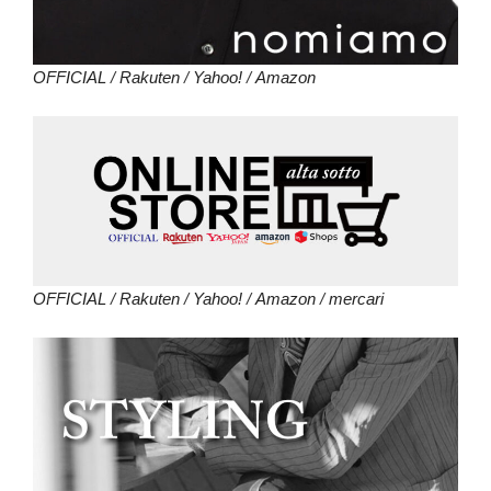
OFFICIAL
/
Rakuten
/
Yahoo!
/
Amazon
OFFICIAL
/
Rakuten
/
Yahoo!
/
Amazon
/
mercari