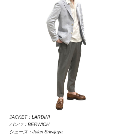
JACKET：
LARDINI
パンツ：
BERWICH
シューズ：
Jalan Sriwijaya