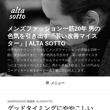
コ
ン
テ
ン
ツ
メンズファッション一筋20年 男の
へ
色気を引き出す「装い改善マイス
ス
ター」| ALTA SOTTO
キ
ッ
小手先のテクニックではなくメンズファッションの真髄を20年一
筋に突き詰めてきた、 男の色気を引き出す「装い改善マイスタ
プ
ー」。ビジネスもカジュアルもフォーマルも、メンズファッショ
ンにまつわるイロハとともに、男から嫉妬されるくらいの巧みな
コーディネート術をオーナー高下修二がお伝えします。
メニュー
投
2025年5月26日
投稿者:
ALTASOTTO
稿
グッドタイミングにややこしい
日: