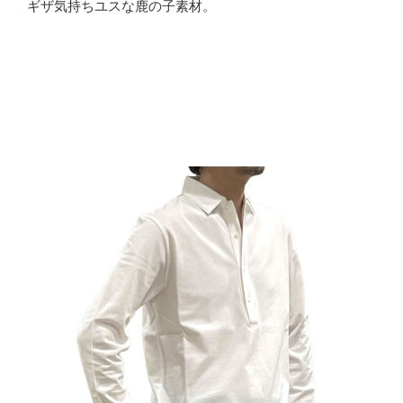
ギザ気持ちユスな鹿の子素材。