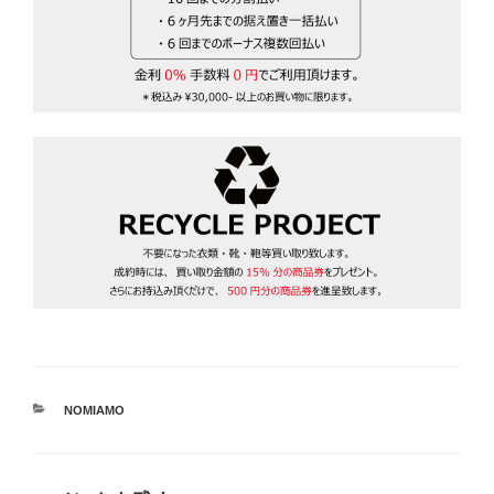
カ
NOMIAMO
テ
ゴ
リ
ー