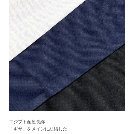
エジプト産超長綿
「ギザ」をメインに紡績した