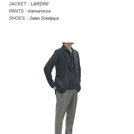
JACKET：
LARDINI
PANTS：
tramarossa
SHOES：
Jalan Sriwijaya