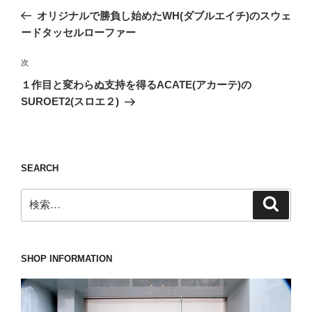
稿
の
オリジナルで勝負し始めたWH(ダブルエイチ)のスウェ
ナ
投
ードタッセルローファー
ビ
稿
ゲ
次
次
の
ー
１作目と変わらぬ支持を得るACATE(アカーテ)の
投
シ
SUROET2(スロエ２)
稿
ョ
ン
SEARCH
検
検
索
索:
SHOP INFORMATION