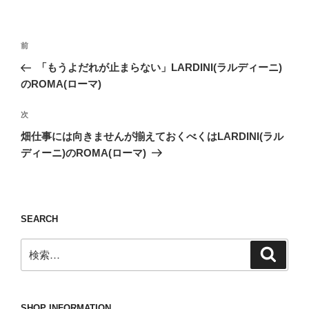
投
前
前
稿
の
「もうよだれが止まらない」LARDINI(ラルディーニ)
ナ
投
のROMA(ローマ)
ビ
稿
ゲ
次
次
の
ー
畑仕事には向きませんが揃えておくべくはLARDINI(ラル
投
シ
ディーニ)のROMA(ローマ)
稿
ョ
ン
SEARCH
検
検
索
索:
SHOP INFORMATION