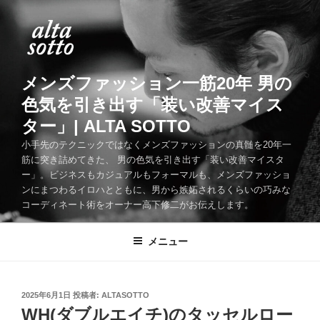
コ
ン
テ
ン
ツ
メンズファッション一筋20年 男の
へ
色気を引き出す「装い改善マイス
ス
ター」| ALTA SOTTO
キ
ッ
小手先のテクニックではなくメンズファッションの真髄を20年一
筋に突き詰めてきた、 男の色気を引き出す「装い改善マイスタ
プ
ー」。ビジネスもカジュアルもフォーマルも、メンズファッショ
ンにまつわるイロハとともに、男から嫉妬されるくらいの巧みな
コーディネート術をオーナー高下修二がお伝えします。
メニュー
投
2025年6月1日
投稿者:
ALTASOTTO
稿
WH(ダブルエイチ)のタッセルロー
日: