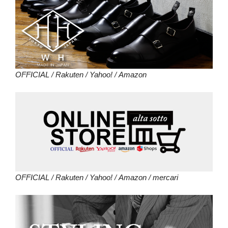
OFFICIAL
/
Rakuten
/
Yahoo!
/
Amazon
OFFICIAL
/
Rakuten
/
Yahoo!
/
Amazon
/
mercari