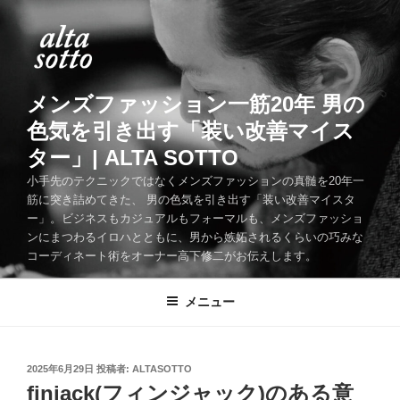
コ
ン
テ
ン
ツ
メンズファッション一筋20年 男の
へ
色気を引き出す「装い改善マイス
ス
ター」| ALTA SOTTO
キ
ッ
小手先のテクニックではなくメンズファッションの真髄を20年一
筋に突き詰めてきた、 男の色気を引き出す「装い改善マイスタ
プ
ー」。ビジネスもカジュアルもフォーマルも、メンズファッショ
ンにまつわるイロハとともに、男から嫉妬されるくらいの巧みな
コーディネート術をオーナー高下修二がお伝えします。
メニュー
投
2025年6月29日
投稿者:
ALTASOTTO
稿
finjack(フィンジャック)のある意
日: