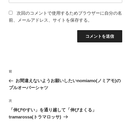
次回のコメントで使用するためブラウザーに自分の名
前、メールアドレス、サイトを保存する。
投
前
前
稿
の
お間違えないようお願いしたいnomiamo(ノミアモ)の
ナ
投
プルオーバーシャツ
ビ
稿
ゲ
次
次
の
ー
「伸びやすい」を通り越して「伸びまくる」
投
シ
tramarossa(トラマロッサ)
稿
ョ