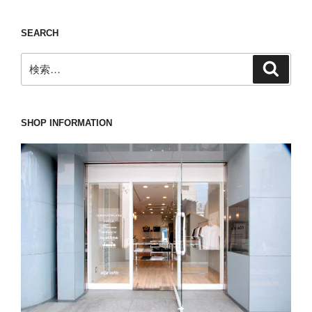
ン
SEARCH
検
検
索
索:
SHOP INFORMATION