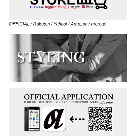
OFFICIAL
/
Rakuten
/
Yahoo!
/
Amazon
/
mercari