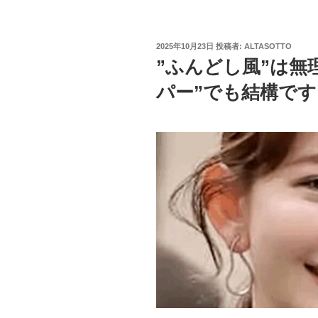
投
2025年10月23日
投稿者:
ALTASOTTO
稿
”ふんどし風”は無
日:
パー”でも結構です