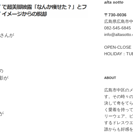
alta sotto
〒730-0036
広島県広島市中区
082-545-6845
info@altasotto
菜さんが
OPEN-CLOSE：
HOLIDAY：TU
の
影が
ABOUT
広島市中区のメン
す。その時々
決して奇をて
く愛着を持っ
が
リーウェア、
するドレスウ
誰からも好感