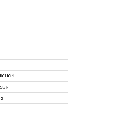
NICHON
DSGN
RI