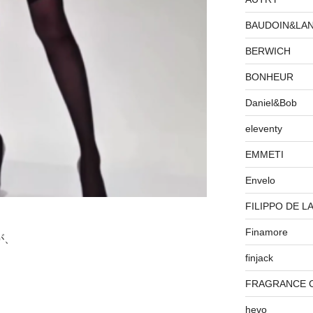
BAUDOIN&LA
BERWICH
BONHEUR
Daniel&Bob
eleventy
EMMETI
Envelo
FILIPPO DE L
Finamore
が、
finjack
FRAGRANCE 
hevo