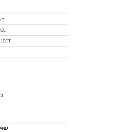
NY
DEL
OJECT
CI
AND