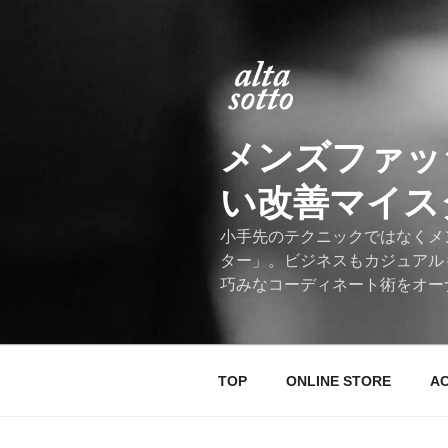
コ
ン
テ
ン
ツ
へ
メンズファッ
ス
キ
い改善マイスター
ッ
プ
小手先のテクニックではなくメ
ター」。ビジネスもカジュアル
巧みなコーディネート術をオー
TOP
ONLINE STORE
A