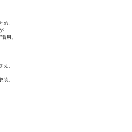
とめ、
が
”着用。
加え、
衣装。