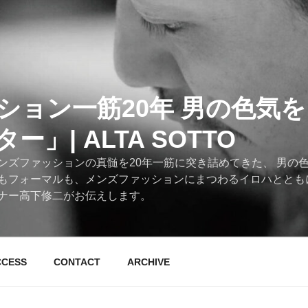
ション一筋20年 男の色気
」| ALTA SOTTO
ンズファッションの真髄を20年一筋に突き詰めてきた、 男の
もフォーマルも、メンズファッションにまつわるイロハととも
ナー高下修二がお伝えします。
CCESS
CONTACT
ARCHIVE