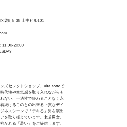
袋町5-38 山中ビル101
.com
11:00-20:00
ESDAY
ズセレクトショップ、alta sottoで
の時代性や空気感を取り入れながらも
らわない、一過性で終わることなく永
て着続けるこのとの出来る上質なデイ
ビジネスシーンで「デキる」男を演出
エアを取り揃えています。老若男女、
を抱かれる「装い」をご提供します。