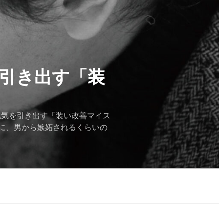
を引き出す「装
色気を引き出す「装い改善マイス
に、男から嫉妬されるくらいの