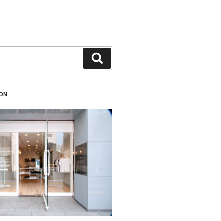
検
索
ION