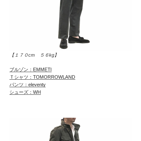
【１７０cm ５６kg】
ブルゾン：EMMETI
Ｔシャツ：TOMORROWLAND
パンツ：eleventy
シューズ：WH