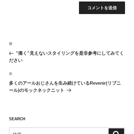
投
前
前
稿
の
”痛く”見えないスタイリングを是非参考にしてみてく
ナ
投
ださい
ビ
稿
ゲ
次
次
の
ー
多くのアールおじさんを生み続けているRevenir(リブニ
投
シ
ール)のモックネックニット
稿
ョ
ン
SEARCH
検
検