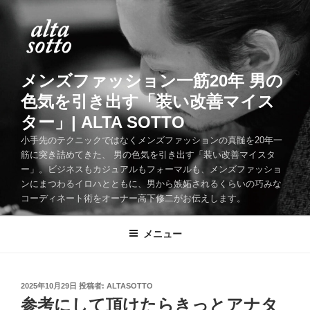
コ
ン
テ
ン
ツ
メンズファッション一筋20年 男の
へ
色気を引き出す「装い改善マイス
ス
ター」| ALTA SOTTO
キ
ッ
小手先のテクニックではなくメンズファッションの真髄を20年一
筋に突き詰めてきた、 男の色気を引き出す「装い改善マイスタ
プ
ー」。ビジネスもカジュアルもフォーマルも、メンズファッショ
ンにまつわるイロハとともに、男から嫉妬されるくらいの巧みな
コーディネート術をオーナー高下修二がお伝えします。
メニュー
投
2025年10月29日
投稿者:
ALTASOTTO
稿
参考にして頂けたらきっとアナタ
日: