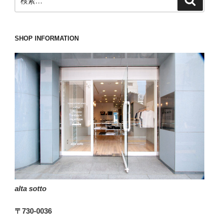
索
索:
SHOP INFORMATION
alta sotto
〒730-0036