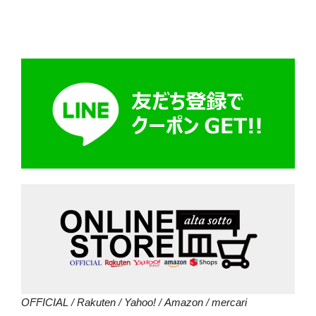
OFFICIAL
/
Rakuten
/
Yahoo!
/
Amazon
/
mercari