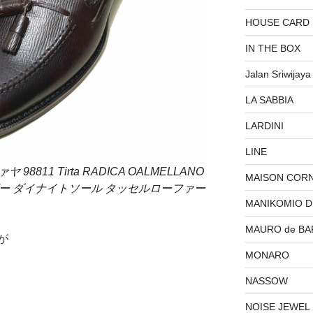
HOUSE CARD
IN THE BOX
Jalan Sriwijaya
LA SABBIA
LARDINI
LINE
ヤ 98811 Tirta RADICA OALMELLANO
MAISON COR
ザー ダイナイトソール タッセルローファー
MANIKOMIO 
MAURO de BA
が
MONARO
NASSOW
NOISE JEWEL