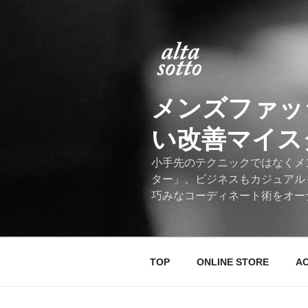
コ
ン
テ
ン
ツ
へ
メンズファッ
ス
キ
い改善マイスター
ッ
プ
小手先のテクニックではなくメ
ター」。ビジネスもカジュアル
巧みなコーディネート術をオー
TOP
ONLINE STORE
A