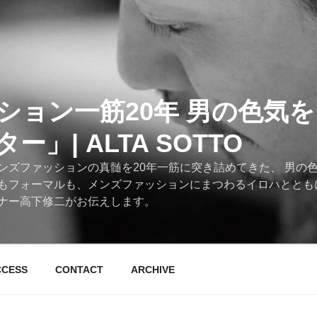
ション一筋20年 男の色気
」| ALTA SOTTO
ンズファッションの真髄を20年一筋に突き詰めてきた、 男の
もフォーマルも、メンズファッションにまつわるイロハととも
ナー高下修二がお伝えします。
CCESS
CONTACT
ARCHIVE