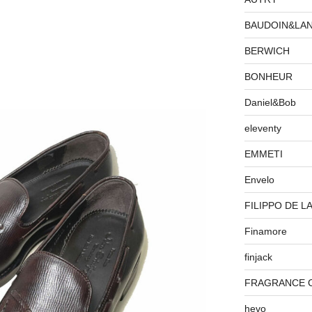
BAUDOIN&LA
BERWICH
BONHEUR
Daniel&Bob
eleventy
EMMETI
Envelo
FILIPPO DE L
Finamore
finjack
FRAGRANCE 
hevo