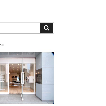
検
索
ION