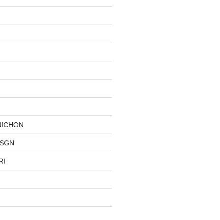
NICHON
DSGN
RI