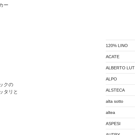
カー
120% LINO
ACATE
ALBERTO LUT
ALPO
ックの
ALSTECA
ッタリと
alta sotto
altea
ASPESI
AUTRY