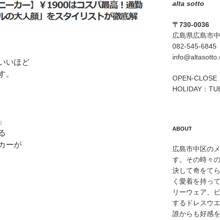
alta sotto
〒730-0036
広島県広島市中区
082-545-6845
info@altasotto
いいほど
す。
OPEN-CLOSE：
HOLIDAY：TU
」
ABOUT
る
カーが
広島市中区のメン
す。その時々
決して奇をて
く愛着を持っ
リーウェア、
するドレスウ
誰からも好感