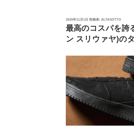
投
2025年11月1日
投稿者:
ALTASOTTO
稿
最高のコスパを誇るJal
日:
ン スリウァヤ)の