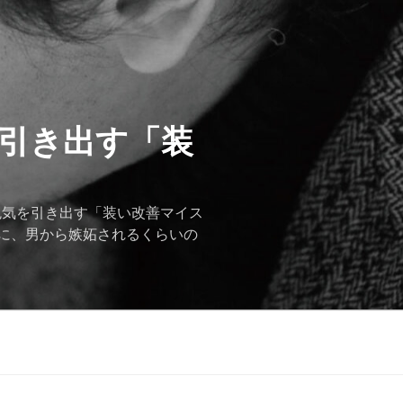
を引き出す「装
色気を引き出す「装い改善マイス
に、男から嫉妬されるくらいの