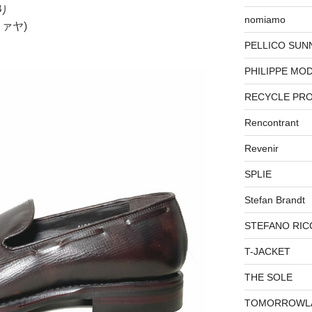
り
nomiamo
ウァヤ)
PELLICO SUN
PHILIPPE MO
RECYCLE PR
Rencontrant
Revenir
SPLIE
Stefan Brandt
STEFANO RIC
T-JACKET
THE SOLE
TOMORROWL