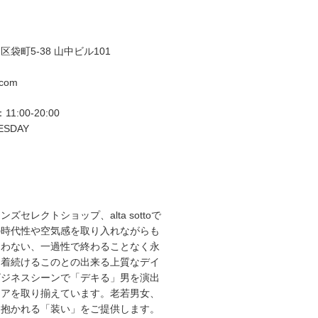
袋町5-38 山中ビル101
.com
11:00-20:00
ESDAY
ズセレクトショップ、alta sottoで
の時代性や空気感を取り入れながらも
らわない、一過性で終わることなく永
て着続けるこのとの出来る上質なデイ
ビジネスシーンで「デキる」男を演出
エアを取り揃えています。老若男女、
を抱かれる「装い」をご提供します。