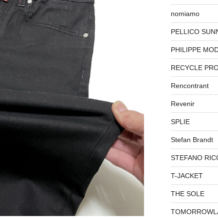
nomiamo
PELLICO SUN
PHILIPPE MO
RECYCLE PR
Rencontrant
Revenir
SPLIE
Stefan Brandt
STEFANO RIC
T-JACKET
THE SOLE
TOMORROWL