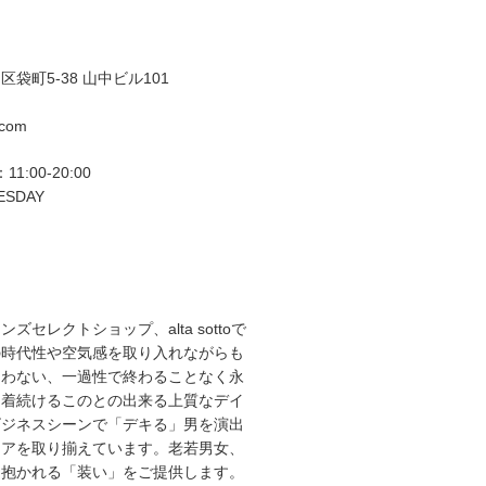
袋町5-38 山中ビル101
.com
11:00-20:00
ESDAY
ズセレクトショップ、alta sottoで
の時代性や空気感を取り入れながらも
らわない、一過性で終わることなく永
て着続けるこのとの出来る上質なデイ
ビジネスシーンで「デキる」男を演出
エアを取り揃えています。老若男女、
を抱かれる「装い」をご提供します。