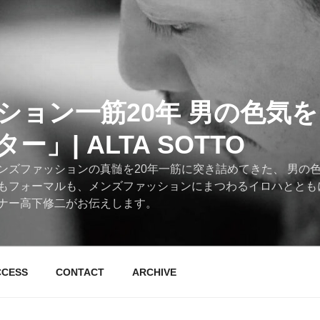
ション一筋20年 男の色気
」| ALTA SOTTO
ンズファッションの真髄を20年一筋に突き詰めてきた、 男の
もフォーマルも、メンズファッションにまつわるイロハととも
ナー高下修二がお伝えします。
CCESS
CONTACT
ARCHIVE