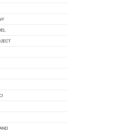
NY
DEL
OJECT
CI
AND