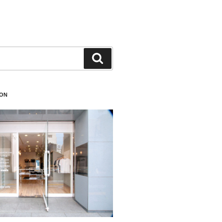
検
索
ION