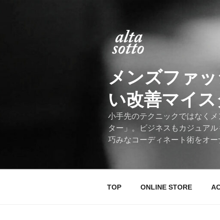
コ
ン
テ
ン
ツ
へ
メンズファッ
ス
キ
い改善マイスター
ッ
プ
小手先のテクニックではなくメ
ター」。ビジネスもカジュアル
巧みなコーディネート術をオー
TOP
ONLINE STORE
A