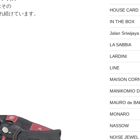
はその
HOUSE CARD
れ続けています。
IN THE BOX
Jalan Sriwijaya
LA SABBIA
LARDINI
LINE
MAISON COR
MANIKOMIO 
MAURO de BA
MONARO
NASSOW
NOISE JEWEL