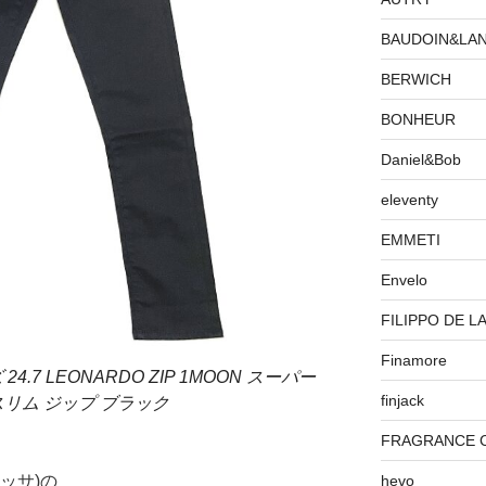
BAUDOIN&LA
BERWICH
BONHEUR
Daniel&Bob
eleventy
EMMETI
Envelo
FILIPPO DE L
Finamore
 24.7 LEONARDO ZIP 1MOON スーパー
finjack
リム ジップ ブラック
FRAGRANCE 
ロッサ)の
hevo