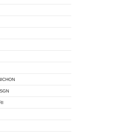
NICHON
DSGN
RI