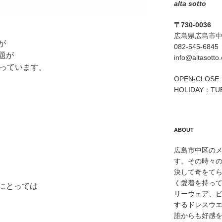
alta sotto
〒730-0036
広島県広島市中区
が
082-545-6845
題が
info@altasotto
がっています。
OPEN-CLOSE：
HOLIDAY：TU
ABOUT
広島市中区のメン
す。その時々
決して奇をて
く愛着を持っ
にとっては
リーウェア、
するドレスウ
誰からも好感