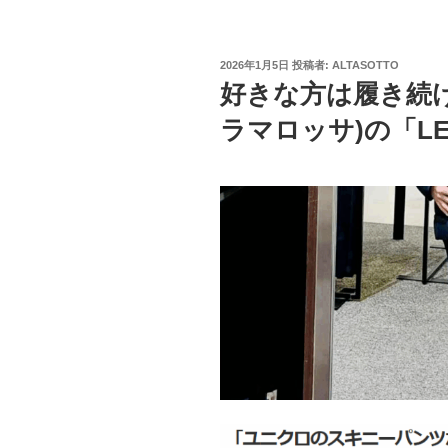
投
2026年1月5日
投稿者:
ALTASOTTO
稿
好きな方は履き続けた
日:
ラマロッサ)の「LEO