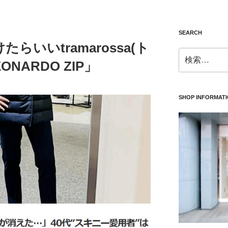
SEARCH
らいいtramarossa(ト
検
NARDO ZIP」
索:
SHOP INFORMAT