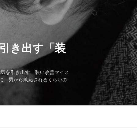
を引き出す「装
色気を引き出す「装い改善マイス
に、男から嫉妬されるくらいの