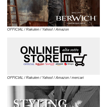
OFFICIAL
/
Rakuten
/
Yahoo!
/
Amazon
OFFICIAL
/
Rakuten
/
Yahoo!
/
Amazon
/
mercari