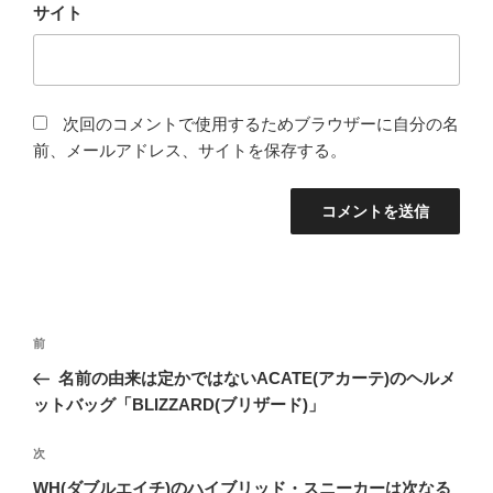
サイト
次回のコメントで使用するためブラウザーに自分の名
前、メールアドレス、サイトを保存する。
投
前
前
稿
の
名前の由来は定かではないACATE(アカーテ)のヘルメ
ナ
投
ットバッグ「BLIZZARD(ブリザード)」
ビ
稿
ゲ
次
次
の
ー
WH(ダブルエイチ)のハイブリッド・スニーカーは次なる