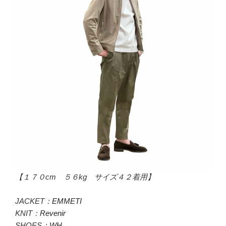
【１７０cm ５６kg サイズ４２着用】
JACKET：
EMMETI
KNIT：
Revenir
SHOES：
WH