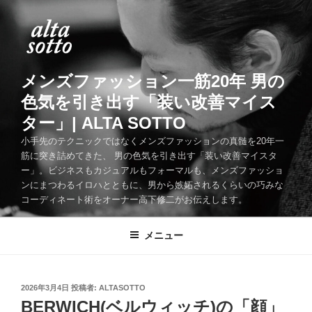
コ
ン
テ
ン
ツ
メンズファッション一筋20年 男の
へ
色気を引き出す「装い改善マイス
ス
ター」| ALTA SOTTO
キ
ッ
小手先のテクニックではなくメンズファッションの真髄を20年一
筋に突き詰めてきた、 男の色気を引き出す「装い改善マイスタ
プ
ー」。ビジネスもカジュアルもフォーマルも、メンズファッショ
ンにまつわるイロハとともに、男から嫉妬されるくらいの巧みな
コーディネート術をオーナー高下修二がお伝えします。
メニュー
投
2026年3月4日
投稿者:
ALTASOTTO
稿
BERWICH(ベルウィッチ)の「顔」
日: