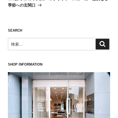
投
シ
季節への玄関口
稿
ョ
ン
SEARCH
検
検
索
索:
SHOP INFORMATION