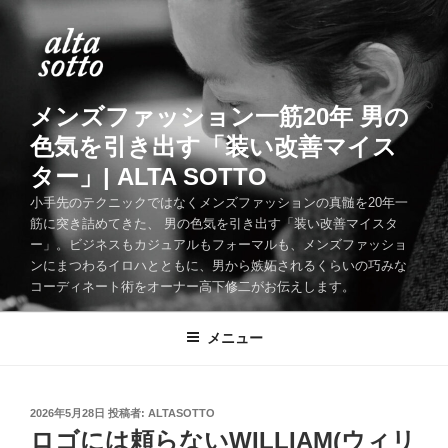
コ
ン
テ
ン
ツ
メンズファッション一筋20年 男の
へ
色気を引き出す「装い改善マイス
ス
ター」| ALTA SOTTO
キ
ッ
小手先のテクニックではなくメンズファッションの真髄を20年一
筋に突き詰めてきた、 男の色気を引き出す「装い改善マイスタ
プ
ー」。ビジネスもカジュアルもフォーマルも、メンズファッショ
ンにまつわるイロハとともに、男から嫉妬されるくらいの巧みな
コーディネート術をオーナー高下修二がお伝えします。
メニュー
投
2026年5月28日
投稿者:
ALTASOTTO
稿
ロゴには頼らないWILLIAM(ウィリ
日: