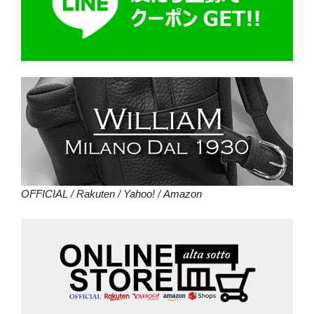
OFFICIAL
/
Rakuten
/
Yahoo!
/
Amazon