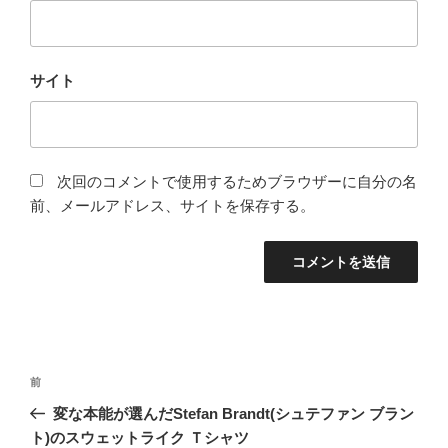
サイト
次回のコメントで使用するためブラウザーに自分の名
前、メールアドレス、サイトを保存する。
投
前
前
稿
の
変な本能が選んだStefan Brandt(シュテファン ブラン
ナ
投
ト)のスウェットライク Ｔシャツ