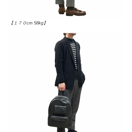
【１７０cm 58kg】