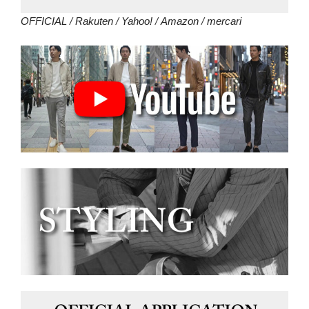
OFFICIAL
/
Rakuten
/
Yahoo!
/
Amazon
/
mercari