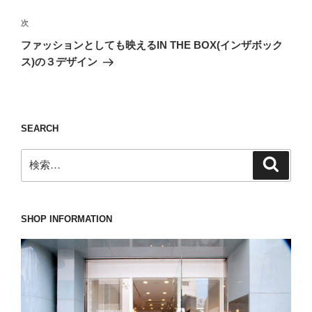
ビ
稿
ゲ
次
次
の
ー
ファッションとしても映えるIN THE BOX(インザボック
投
シ
ス)の３デザイン
稿
ョ
ン
SEARCH
検
検
索
索:
SHOP INFORMATION