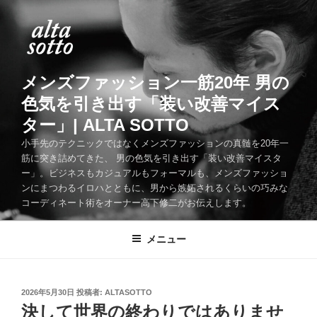
コ
ン
テ
ン
ツ
メンズファッション一筋20年 男の
へ
色気を引き出す「装い改善マイス
ス
ター」| ALTA SOTTO
キ
ッ
小手先のテクニックではなくメンズファッションの真髄を20年一
筋に突き詰めてきた、 男の色気を引き出す「装い改善マイスタ
プ
ー」。ビジネスもカジュアルもフォーマルも、メンズファッショ
ンにまつわるイロハとともに、男から嫉妬されるくらいの巧みな
コーディネート術をオーナー高下修二がお伝えします。
メニュー
投
2026年5月30日
投稿者:
ALTASOTTO
稿
決して世界の終わりではありませ
日: