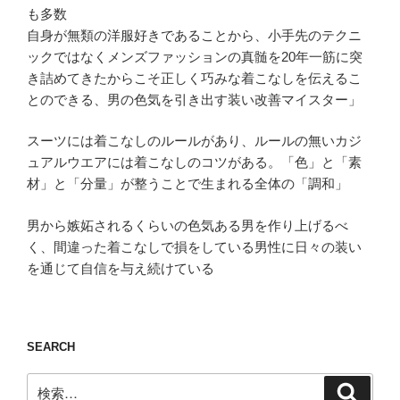
も多数
自身が無類の洋服好きであることから、小手先のテクニ
ックではなくメンズファッションの真髄を20年一筋に突
き詰めてきたからこそ正しく巧みな着こなしを伝えるこ
とのできる、男の色気を引き出す装い改善マイスター」
スーツには着こなしのルールがあり、ルールの無いカジ
ュアルウエアには着こなしのコツがある。「色」と「素
材」と「分量」が整うことで生まれる全体の「調和」
男から嫉妬されるくらいの色気ある男を作り上げるべ
く、間違った着こなしで損をしている男性に日々の装い
を通じて自信を与え続けている
SEARCH
検
検