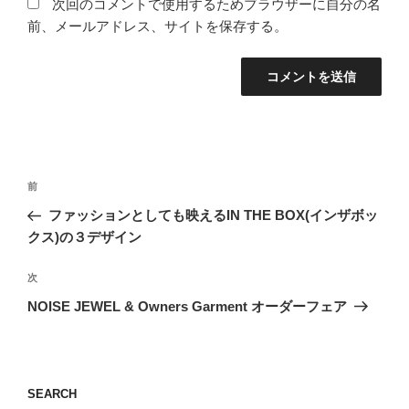
次回のコメントで使用するためブラウザーに自分の名
前、メールアドレス、サイトを保存する。
投
前
前
稿
の
ファッションとしても映えるIN THE BOX(インザボッ
ナ
投
クス)の３デザイン
ビ
稿
ゲ
次
次
の
ー
NOISE JEWEL & Owners Garment オーダーフェア
投
シ
稿
ョ
ン
SEARCH