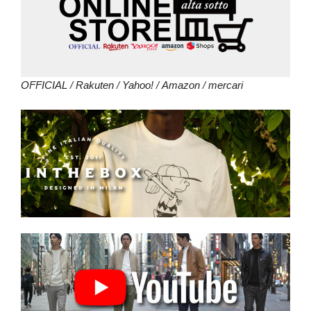
OFFICIAL
/
Rakuten
/
Yahoo!
/
Amazon
/
mercari