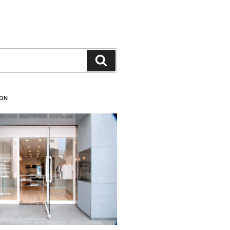
検
索
ION