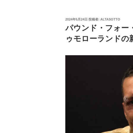
投
2024年5月24日
投稿者:
ALTASOTTO
稿
パウンド・フォー・
日:
ゥモローランドの