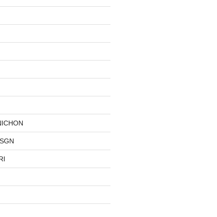
NICHON
DSGN
RI