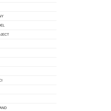
NY
DEL
OJECT
CI
AND