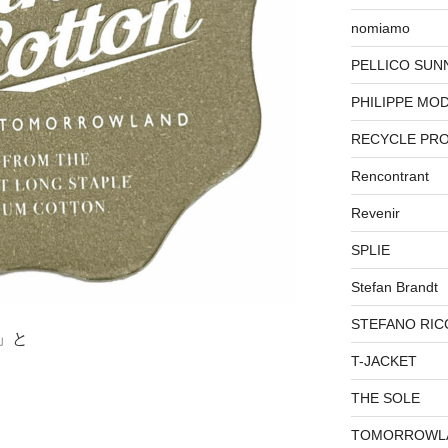
nomiamo
PELLICO SUN
PHILIPPE MO
RECYCLE PR
Rencontrant
Revenir
SPLIE
Stefan Brandt
STEFANO RIC
」と
T-JACKET
THE SOLE
TOMORROWL