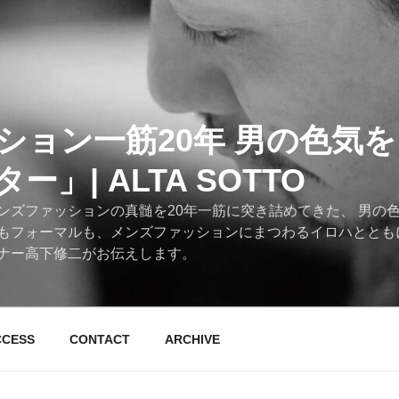
ション一筋20年 男の色気
」| ALTA SOTTO
ンズファッションの真髄を20年一筋に突き詰めてきた、 男の
もフォーマルも、メンズファッションにまつわるイロハととも
ナー高下修二がお伝えします。
CCESS
CONTACT
ARCHIVE