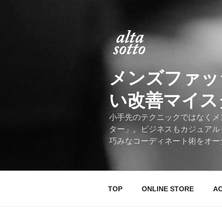
コ
ン
テ
ン
ツ
へ
メンズファッ
ス
キ
い改善マイスター
ッ
プ
小手先のテクニックではなくメ
ター」。ビジネスもカジュアル
巧みなコーディネート術をオー
TOP
ONLINE STORE
A