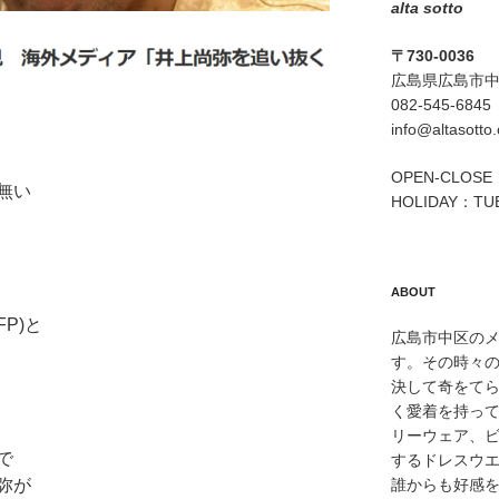
alta sotto
〒730-0036
広島県広島市中区
082-545-6845
info@altasotto
OPEN-CLOSE：
無い
HOLIDAY：TU
ABOUT
P)と
広島市中区のメン
す。その時々
決して奇をて
く愛着を持っ
リーウェア、
で
するドレスウ
弥が
誰からも好感