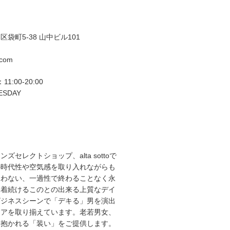
袋町5-38 山中ビル101
.com
11:00-20:00
ESDAY
ズセレクトショップ、alta sottoで
の時代性や空気感を取り入れながらも
らわない、一過性で終わることなく永
て着続けるこのとの出来る上質なデイ
ビジネスシーンで「デキる」男を演出
エアを取り揃えています。老若男女、
を抱かれる「装い」をご提供します。