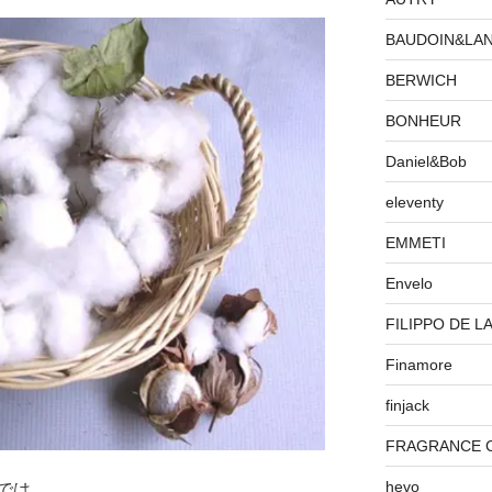
BAUDOIN&LA
BERWICH
BONHEUR
Daniel&Bob
eleventy
EMMETI
Envelo
FILIPPO DE L
Finamore
finjack
FRAGRANCE 
hevo
では