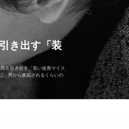
を引き出す「装
色気を引き出す「装い改善マイス
に、男から嫉妬されるくらいの