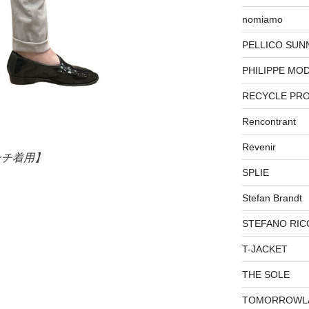
nomiamo
PELLICO SUN
PHILIPPE MO
RECYCLE PR
Rencontrant
Revenir
ンチ着用】
SPLIE
Stefan Brandt
STEFANO RIC
T-JACKET
THE SOLE
TOMORROWL