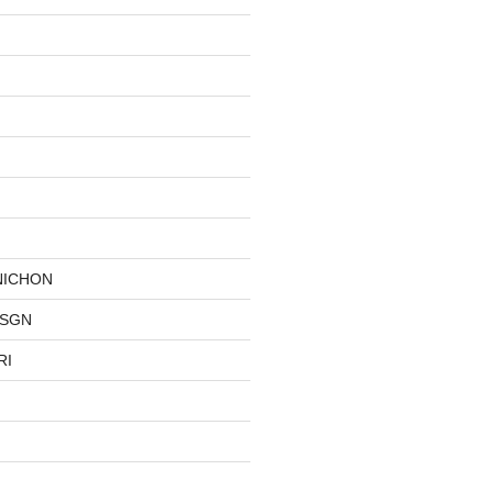
NICHON
DSGN
RI