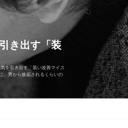
を引き出す「装
色気を引き出す「装い改善マイス
に、男から嫉妬されるくらいの