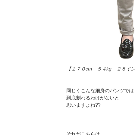
【１７０cm ５４kg ２８イ
同じくこんな細身のパンツでは
到底割れるわけがないと
思いますよね??
それがこちらは