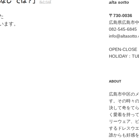
alta sotto
〒730-0036
た
広島県広島市中区
います。
082-545-6845
info@altasotto
OPEN-CLOSE：
HOLIDAY：TU
ABOUT
広島市中区のメン
す。その時々
決して奇をて
く愛着を持っ
リーウェア、
するドレスウ
誰からも好感