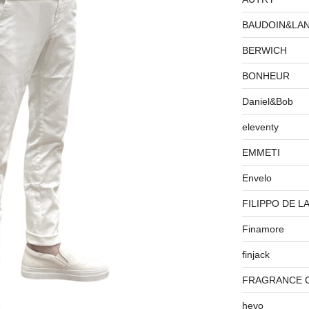
BAUDOIN&LA
BERWICH
BONHEUR
Daniel&Bob
eleventy
EMMETI
Envelo
FILIPPO DE L
Finamore
finjack
FRAGRANCE 
hevo