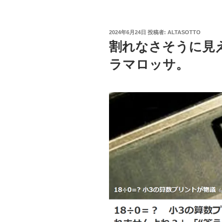
投
2024年6月24日
投稿者:
ALTASOTTO
稿
割れなさそうに見
日:
ラマロッサ。