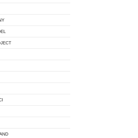
NY
DEL
OJECT
CI
AND