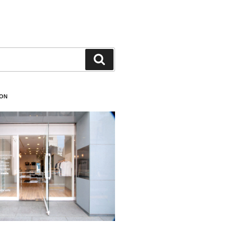
検
索
ION