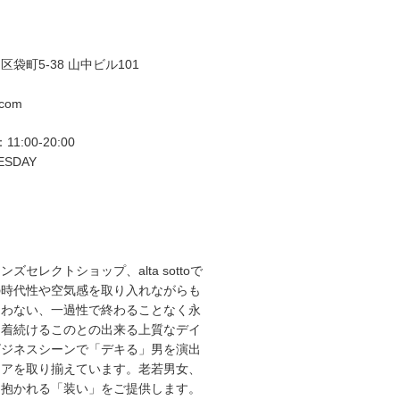
袋町5-38 山中ビル101
.com
11:00-20:00
ESDAY
ズセレクトショップ、alta sottoで
の時代性や空気感を取り入れながらも
らわない、一過性で終わることなく永
て着続けるこのとの出来る上質なデイ
ビジネスシーンで「デキる」男を演出
エアを取り揃えています。老若男女、
を抱かれる「装い」をご提供します。