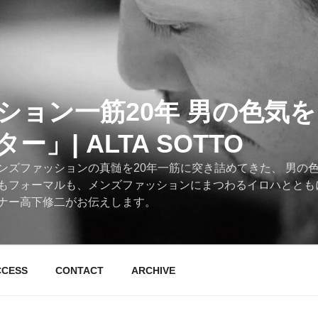
ション一筋20年 男の色気
」| ALTA SOTTO
ンズファッションの真髄を20年一筋に突き詰めてきた、 男の
もフォーマルも、メンズファッションにまつわるイロハととも
ナー高下修二がお伝えします。
CCESS
CONTACT
ARCHIVE