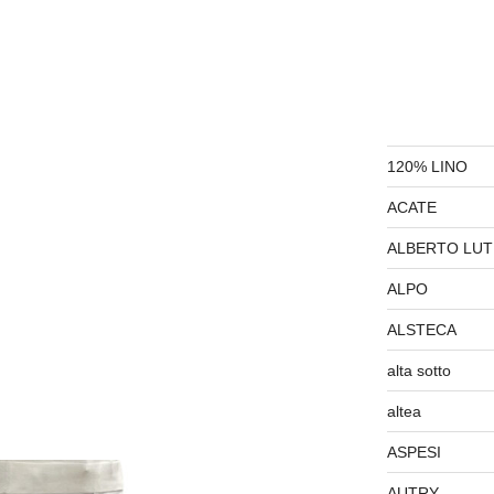
120% LINO
ACATE
ALBERTO LUT
ALPO
ALSTECA
alta sotto
altea
ASPESI
AUTRY