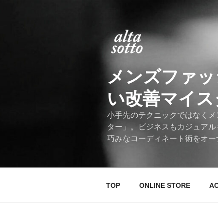
コ
ン
テ
ン
ツ
へ
メンズファッ
ス
キ
い改善マイスター
ッ
プ
小手先のテクニックではなくメ
ター」。ビジネスもカジュアル
巧みなコーディネート術をオー
TOP
ONLINE STORE
A