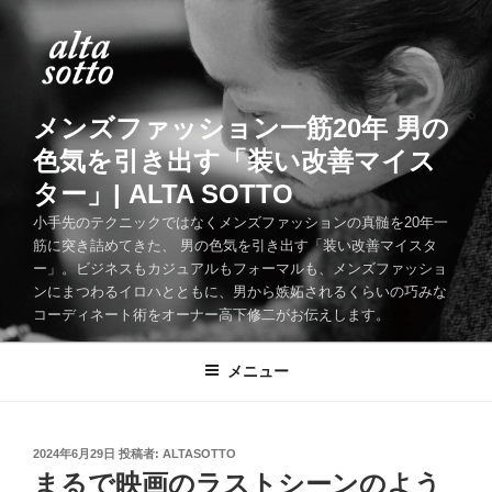
コ
ン
テ
ン
ツ
メンズファッション一筋20年 男の
へ
色気を引き出す「装い改善マイス
ス
ター」| ALTA SOTTO
キ
ッ
小手先のテクニックではなくメンズファッションの真髄を20年一
筋に突き詰めてきた、 男の色気を引き出す「装い改善マイスタ
プ
ー」。ビジネスもカジュアルもフォーマルも、メンズファッショ
ンにまつわるイロハとともに、男から嫉妬されるくらいの巧みな
コーディネート術をオーナー高下修二がお伝えします。
メニュー
投
2024年6月29日
投稿者:
ALTASOTTO
稿
まるで映画のラストシーンのよう
日: