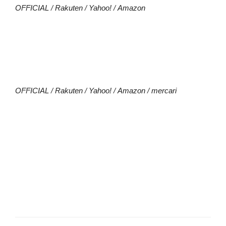
OFFICIAL
/
Rakuten
/
Yahoo!
/
Amazon
OFFICIAL
/
Rakuten
/
Yahoo!
/
Amazon
/
mercari