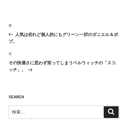
投
前
前
稿
の
人気は劣れど個人的にもグリーン一択のダニエル＆ボ
ナ
投
ブ。
ビ
稿
ゲ
次
次
の
ー
その快適さに思わず笑ってしまうベルウィッチの「スコ
投
シ
ッチ」。
稿
ョ
ン
SEARCH
検
検
索
索: