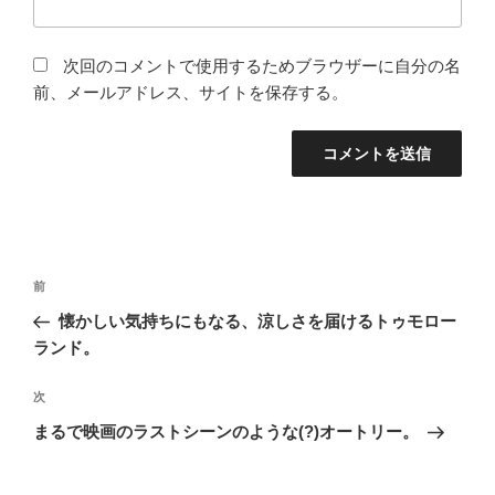
次回のコメントで使用するためブラウザーに自分の名
前、メールアドレス、サイトを保存する。
投
前
前
稿
の
懐かしい気持ちにもなる、涼しさを届けるトゥモロー
ナ
投
ランド。
ビ
稿
ゲ
次
次
の
ー
まるで映画のラストシーンのような(?)オートリー。
投
シ
稿
ョ