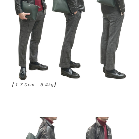
【１７０cm ５４kg】