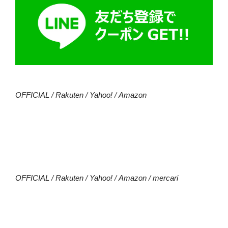
OFFICIAL
/
Rakuten
/
Yahoo!
/
Amazon
OFFICIAL
/
Rakuten
/
Yahoo!
/
Amazon
/
mercari