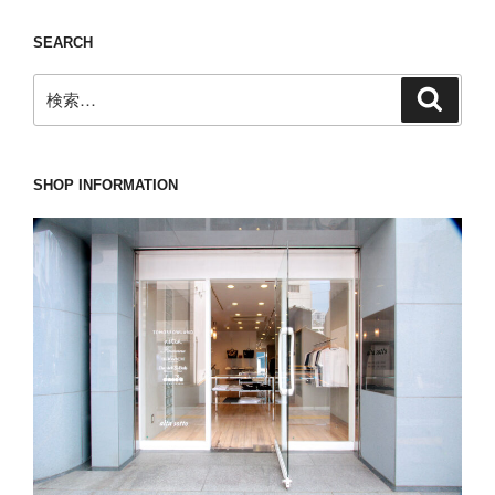
ン
SEARCH
検
検
索
索:
SHOP INFORMATION