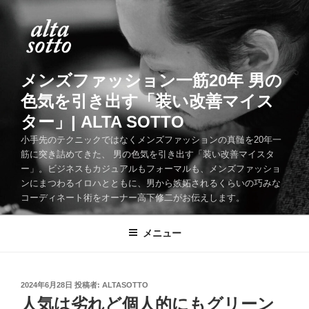
コ
ン
テ
ン
ツ
メンズファッション一筋20年 男の
へ
色気を引き出す「装い改善マイス
ス
ター」| ALTA SOTTO
キ
ッ
小手先のテクニックではなくメンズファッションの真髄を20年一
筋に突き詰めてきた、 男の色気を引き出す「装い改善マイスタ
プ
ー」。ビジネスもカジュアルもフォーマルも、メンズファッショ
ンにまつわるイロハとともに、男から嫉妬されるくらいの巧みな
コーディネート術をオーナー高下修二がお伝えします。
メニュー
投
2024年6月28日
投稿者:
ALTASOTTO
稿
人気は劣れど個人的にもグリーン
日: