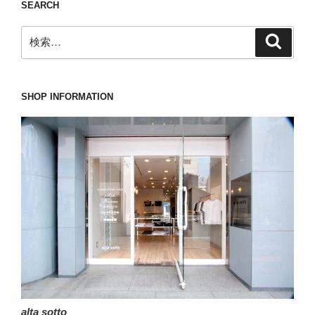
SEARCH
検
検
索
索:
SHOP INFORMATION
alta sotto