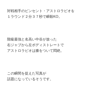
対戦相手のビンセント・アストロラビオを
１ラウンド２分３７秒で瞬殺KO。
階級最強と名高い中谷が放った
右ジャブから左ボディストレートで
アストロラビオは膝をついて悶絶。
この瞬間を捉えた写真が
話題になっているそうです。