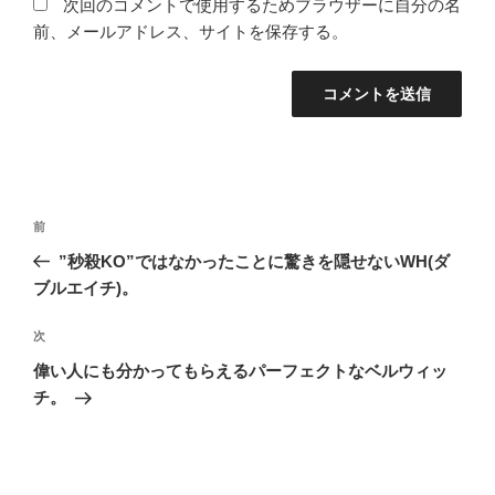
次回のコメントで使用するためブラウザーに自分の名
前、メールアドレス、サイトを保存する。
投
前
前
稿
の
”秒殺KO”ではなかったことに驚きを隠せないWH(ダ
ナ
投
ブルエイチ)。
ビ
稿
ゲ
次
次
の
ー
偉い人にも分かってもらえるパーフェクトなベルウィッ
投
シ
チ。
稿
ョ
ン