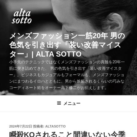
コ
ン
テ
ン
ツ
メンズファッション一筋20年 男の
へ
色気を引き出す「装い改善マイス
ス
ター」| ALTA SOTTO
キ
ッ
小手先のテクニックではなくメンズファッションの真髄を20年一
筋に突き詰めてきた、 男の色気を引き出す「装い改善マイスタ
プ
ー」。ビジネスもカジュアルもフォーマルも、メンズファッショ
ンにまつわるイロハとともに、男から嫉妬されるくらいの巧みな
コーディネート術をオーナー高下修二がお伝えします。
メニュー
投
2024年7月22日
投稿者:
ALTASOTTO
稿
瞬殺KOされること間違いない今季
日: