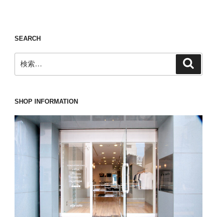
投
ー
稿
シ
ョ
SEARCH
ン
検
検
索
索:
SHOP INFORMATION