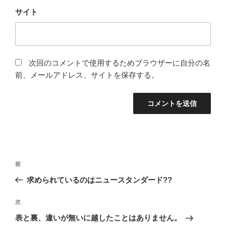
サイト
次回のコメントで使用するためブラウザーに自分の名
前、メールアドレス、サイトを保存する。
投
前
前
稿
の
求められているのはニュースタンダード??
ナ
投
ビ
稿
次
次
ゲ
の
表と裏、違いが無いに越したことはありません。