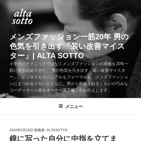
コ
ン
テ
ン
ツ
メンズファッション一筋20年 男の
へ
色気を引き出す「装い改善マイス
ス
ター」| ALTA SOTTO
キ
ッ
小手先のテクニックではなくメンズファッションの真髄を20年一
筋に突き詰めてきた、 男の色気を引き出す「装い改善マイスタ
プ
ー」。ビジネスもカジュアルもフォーマルも、メンズファッショ
ンにまつわるイロハとともに、男から嫉妬されるくらいの巧みな
コーディネート術をオーナー高下修二がお伝えします。
メニュー
投
2022年2月18日
投稿者:
ALTASOTTO
稿
鏡に写った自分に中指を立てま
日: