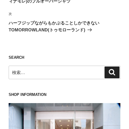
ィナモレ)のプルオーバーシャツ
ビ
稿
ゲ
次
次
の
ー
ハーフジップながらもかぶることしかできない
投
シ
TOMORROWLAND(トゥモローランド)
稿
ョ
ン
SEARCH
検
検
索
索:
SHOP INFORMATION