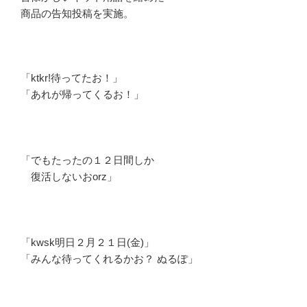
商品の告知投稿を実施。
「ktkr!待ってたお！」
「あれが帰ってくるお！」
「でもたったの１２日間しか
復活しないおorz」
「kwsk明日２月２１日(金)」
「みんな待ってくれるかお？ ぬるぽ」