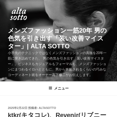
コ
ン
テ
ン
ツ
メンズファッション一筋20年 男の
へ
色気を引き出す「装い改善マイス
ス
ター」| ALTA SOTTO
キ
ッ
小手先のテクニックではなくメンズファッションの真髄を20年一
筋に突き詰めてきた、 男の色気を引き出す「装い改善マイスタ
プ
ー」。ビジネスもカジュアルもフォーマルも、メンズファッショ
ンにまつわるイロハとともに、男から嫉妬されるくらいの巧みな
コーディネート術をオーナー高下修二がお伝えします。
メニュー
投
2025年2月22日
投稿者:
ALTASOTTO
稿
ktkr(キタコレ)、Revenir(リブニー
日: