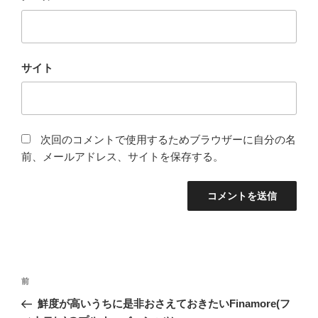
サイト
次回のコメントで使用するためブラウザーに自分の名
前、メールアドレス、サイトを保存する。
投
前
前
稿
の
鮮度が高いうちに是非おさえておきたいFinamore(フ
ナ
投