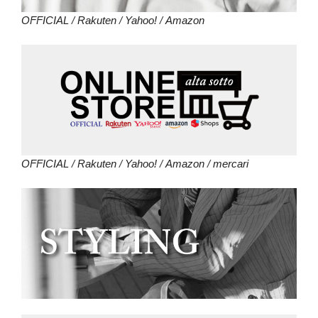
OFFICIAL
/
Rakuten
/
Yahoo!
/
Amazon
OFFICIAL
/
Rakuten
/
Yahoo!
/
Amazon
/
mercari