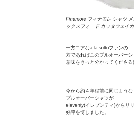
Finamore フィナモレ シャツ メン
ックスフォード カッタウェイカ
一方コアなalta sottoファンの
方であればこのプルオーバーシ
意味をきっと分かってくださる
今から約４年程前に同じような
プルオーバーシャツが
eleventy(イレブンティ)から
好評を博しました。