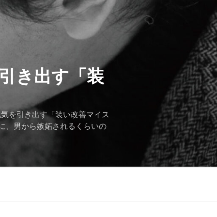
を引き出す「装
色気を引き出す「装い改善マイス
に、男から嫉妬されるくらいの