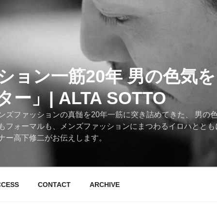
ション一筋20年 男の色気
」| ALTA SOTTO
ンズファッションの真髄を20年一筋に突き詰めてきた、 男の
もフォーマルも、メンズファッションにまつわるイロハととも
ナー高下修二がお伝えします。
CCESS
CONTACT
ARCHIVE