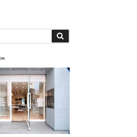
検
索
ION