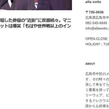
alta sotto
〒730-0036
広島県広島市中区
082-545-6845
info@altasotto
OPEN-CLOSE：
HOLIDAY：TU
ABOUT
広島市中区のメン
す。その時々
決して奇をて
く愛着を持っ
る
リーウェア、
するドレスウ
誰からも好感