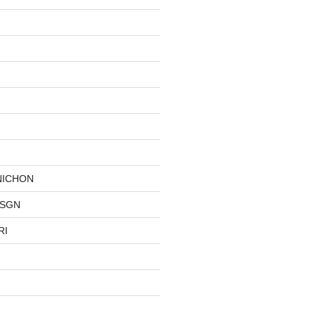
NICHON
DSGN
RI