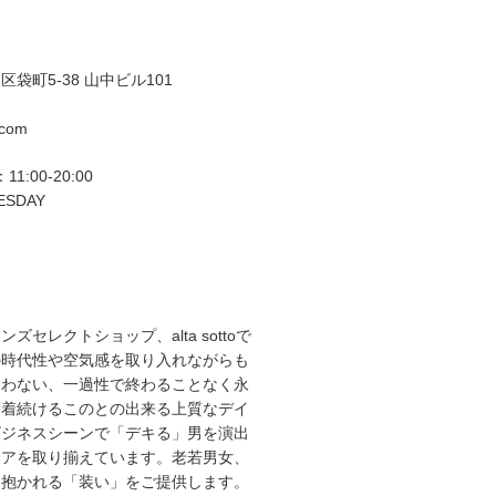
袋町5-38 山中ビル101
.com
11:00-20:00
ESDAY
ズセレクトショップ、alta sottoで
の時代性や空気感を取り入れながらも
らわない、一過性で終わることなく永
て着続けるこのとの出来る上質なデイ
ビジネスシーンで「デキる」男を演出
エアを取り揃えています。老若男女、
を抱かれる「装い」をご提供します。