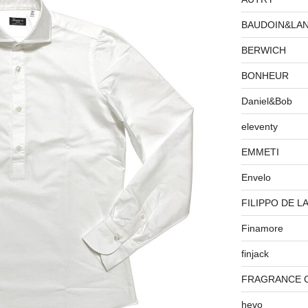
BAUDOIN&LA
BERWICH
BONHEUR
Daniel&Bob
eleventy
EMMETI
Envelo
FILIPPO DE L
Finamore
finjack
FRAGRANCE 
hevo