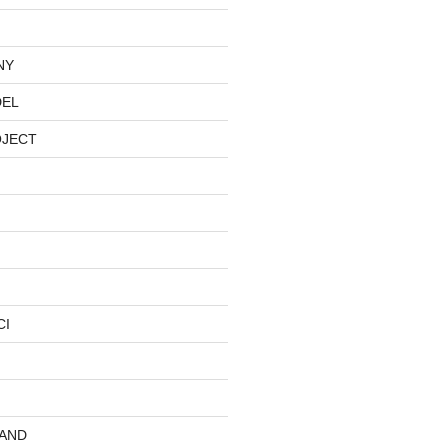
NY
DEL
OJECT
CI
AND