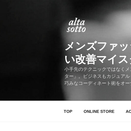
コ
ン
テ
ン
ツ
へ
メンズファッ
ス
キ
い改善マイスター
ッ
プ
小手先のテクニックではなくメ
ター」。ビジネスもカジュアル
巧みなコーディネート術をオー
TOP
ONLINE STORE
A