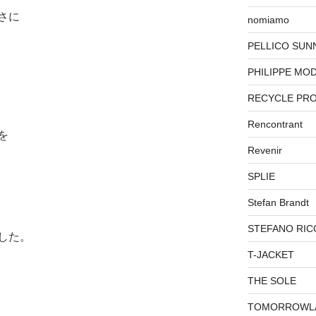
さに
nomiamo
PELLICO SUN
PHILIPPE MO
RECYCLE PR
Rencontrant
を
Revenir
SPLIE
Stefan Brandt
STEFANO RIC
した。
T-JACKET
THE SOLE
TOMORROWL