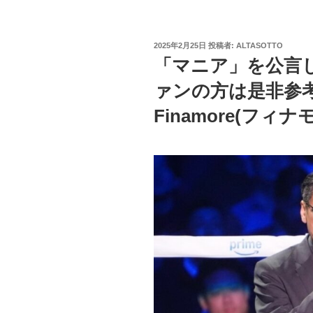
投
2025年2月25日
投稿者:
ALTASOTTO
稿
「マニア」を公言
日:
ァンの方は是非参
Finamore(フィナ