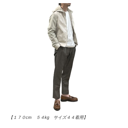
【１７０cm ５４kg サイズ４４着用】