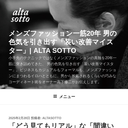
コ
ン
テ
ン
ツ
メンズファッション一筋20年 男の
へ
色気を引き出す「装い改善マイス
ス
ター」| ALTA SOTTO
キ
ッ
小手先のテクニックではなくメンズファッションの真髄を20年一
筋に突き詰めてきた、 男の色気を引き出す「装い改善マイスタ
プ
ー」。ビジネスもカジュアルもフォーマルも、メンズファッショ
ンにまつわるイロハとともに、男から嫉妬されるくらいの巧みな
コーディネート術をオーナー高下修二がお伝えします。
メニュー
投
2025年2月28日
投稿者:
ALTASOTTO
稿
「どう見てもリアル」な「間違い
日: