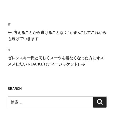
投
前
前
稿
の
考えることから逃げることなく”がまん”してこれから
ナ
投
も続けていきます
ビ
稿
ゲ
次
次
の
ー
ゼレンスキー氏と同じくスーツを着なくなった方にオス
投
シ
スメしたいT-JACKET(ティージャケット)
稿
ョ
ン
SEARCH
検
検
索
索: