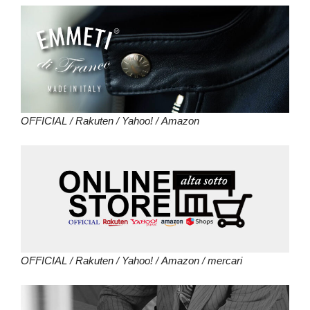
OFFICIAL
/
Rakuten
/
Yahoo!
/
Amazon
OFFICIAL
/
Rakuten
/
Yahoo!
/
Amazon
/
mercari