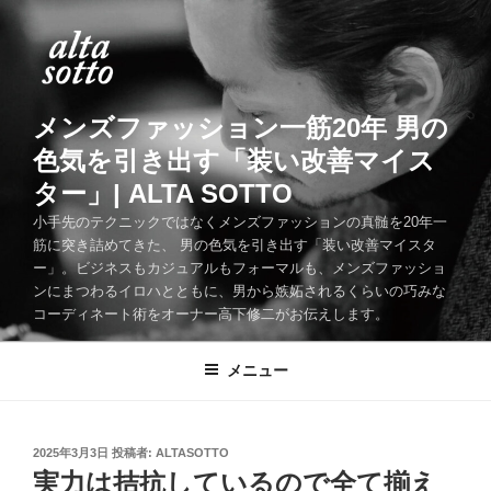
コ
ン
テ
ン
ツ
メンズファッション一筋20年 男の
へ
色気を引き出す「装い改善マイス
ス
ター」| ALTA SOTTO
キ
ッ
小手先のテクニックではなくメンズファッションの真髄を20年一
筋に突き詰めてきた、 男の色気を引き出す「装い改善マイスタ
プ
ー」。ビジネスもカジュアルもフォーマルも、メンズファッショ
ンにまつわるイロハとともに、男から嫉妬されるくらいの巧みな
コーディネート術をオーナー高下修二がお伝えします。
メニュー
投
2025年3月3日
投稿者:
ALTASOTTO
稿
実力は拮抗しているので全て揃え
日: