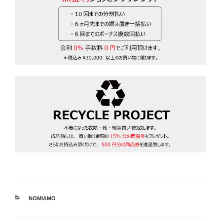
カ
NOMIAMO
テ
ゴ