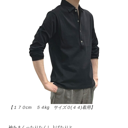
【１７０cm ５４kg サイズ０(４４)着用】
袖をまくったりたくし上げたりと