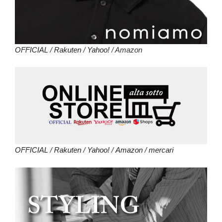
OFFICIAL
/
Rakuten
/
Yahoo!
/ Amazon
OFFICIAL
/
Rakuten
/
Yahoo!
/
Amazon
/
mercari