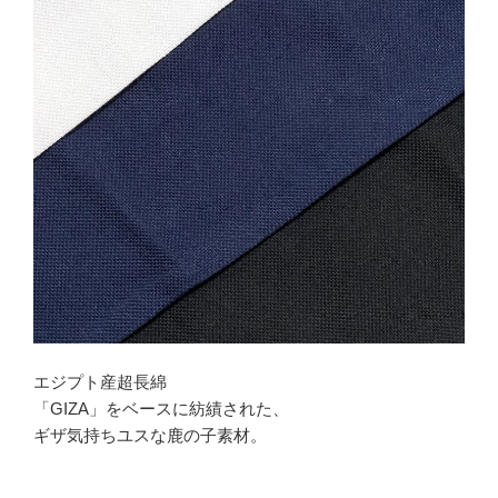
エジプト産超長綿
「GIZA」をベースに紡績された、
ギザ気持ちユスな鹿の子素材。