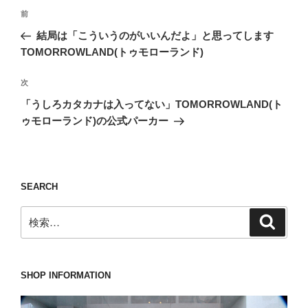
投
前
前
稿
の
結局は「こういうのがいいんだよ」と思ってします
ナ
投
TOMORROWLAND(トゥモローランド)
ビ
稿
ゲ
次
次
の
ー
「うしろカタカナは入ってない」TOMORROWLAND(ト
投
シ
ゥモローランド)の公式パーカー
稿
ョ
ン
SEARCH
検
検
索
索:
SHOP INFORMATION