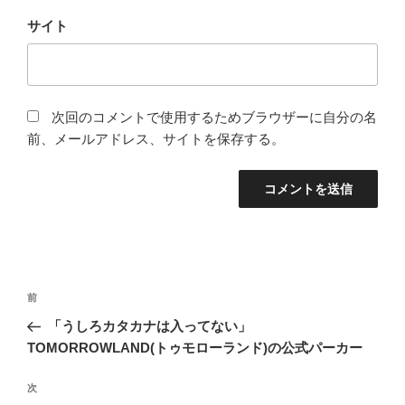
サイト
次回のコメントで使用するためブラウザーに自分の名
前、メールアドレス、サイトを保存する。
投
前
前
稿
の
「うしろカタカナは入ってない」
ナ
投
TOMORROWLAND(トゥモローランド)の公式パーカー
ビ
稿
ゲ
次
次