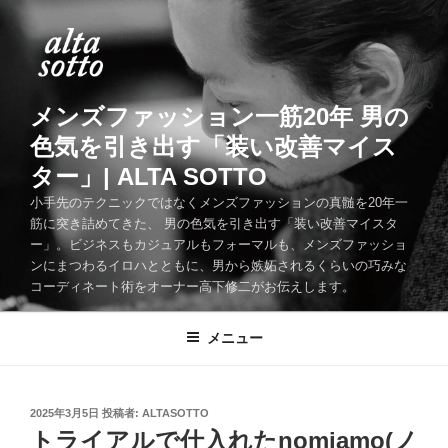
コ
ン
テ
ン
ツ
メンズファッション一筋20年 男の
へ
色気を引き出す「装い改善マイス
ス
ター」| ALTA SOTTO
キ
ッ
小手先のテクニックではなくメンズファッションの真髄を20年一
筋に突き詰めてきた、 男の色気を引き出す「装い改善マイスタ
プ
ー」。ビジネスもカジュアルもフォーマルも、メンズファッショ
ンにまつわるイロハとともに、男から嫉妬されるくらいの巧みな
コーディネート術をオーナー高下修二がお伝えします。
メニュー
投
2025年3月5日
投稿者:
ALTASOTTO
稿
トライアルで仕入れたnomiamo(ノ
日: