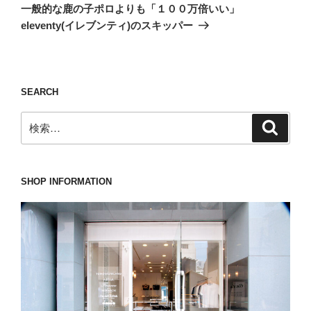
の
ー
一般的な鹿の子ポロよりも「１００万倍いい」
投
シ
eleventy(イレブンティ)のスキッパー
稿
ョ
ン
SEARCH
検
検
索
索:
SHOP INFORMATION