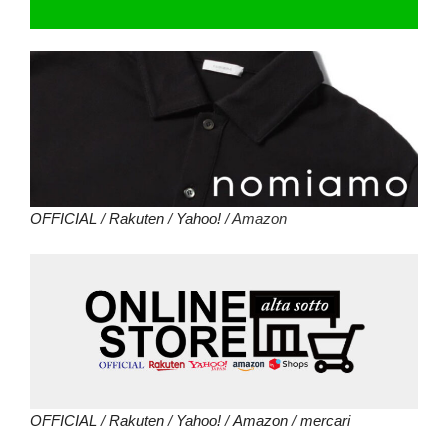
OFFICIAL
/
Rakuten
/
Yahoo!
/ Amazon
OFFICIAL
/
Rakuten
/
Yahoo!
/
Amazon
/
mercari