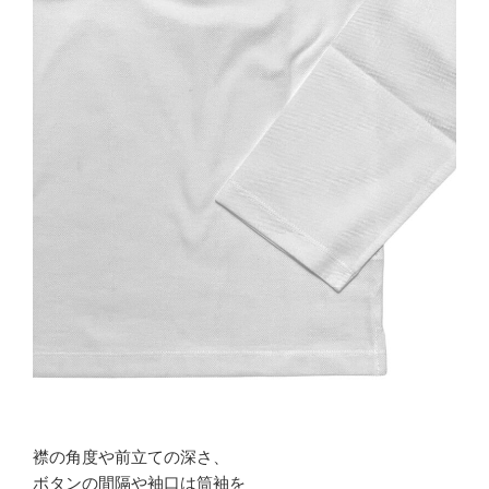
襟の角度や前立ての深さ、
ボタンの間隔や袖口は筒袖を