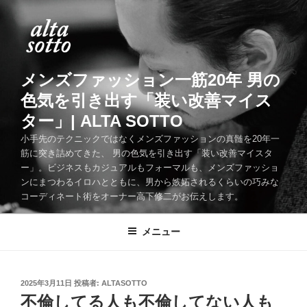
コ
ン
テ
ン
ツ
メンズファッション一筋20年 男の
へ
色気を引き出す「装い改善マイス
ス
ター」| ALTA SOTTO
キ
ッ
小手先のテクニックではなくメンズファッションの真髄を20年一
筋に突き詰めてきた、 男の色気を引き出す「装い改善マイスタ
プ
ー」。ビジネスもカジュアルもフォーマルも、メンズファッショ
ンにまつわるイロハとともに、男から嫉妬されるくらいの巧みな
コーディネート術をオーナー高下修二がお伝えします。
メニュー
投
2025年3月11日
投稿者:
ALTASOTTO
稿
不倫してる人も不倫してない人も
日: