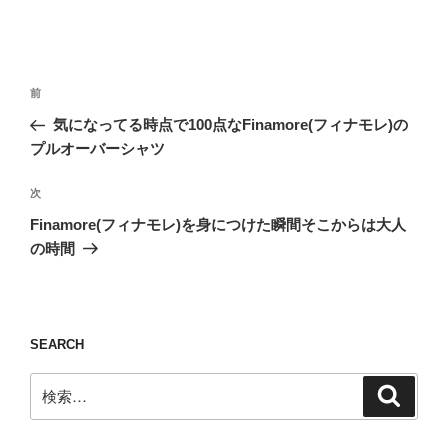
投
前
前
稿
の
気になってる時点で100点なFinamore(フィナモレ)の
ナ
投
プルオーバーシャツ
ビ
稿
ゲ
次
次
の
ー
Finamore(フィナモレ)を身につけた瞬間そこからは大人
投
シ
の時間
稿
ョ
ン
SEARCH
検
検
索
索: