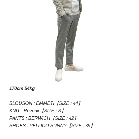
170cm 54kg
BLOUSON : EMMETI
【SIZE : 44】
KNIT : Revenir
【SIZE : S】
PANTS : BERWICH
【SIZE : 42】
SHOES : PELLICO SUNNY
【SIZE : 39】