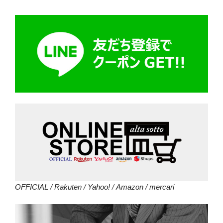
OFFICIAL
/
Rakuten
/
Yahoo!
/
Amazon
/
mercari