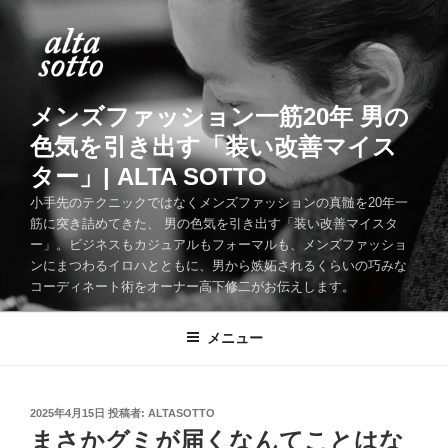
コ
ン
テ
ン
ツ
メンズファッション一筋20年 男の
へ
色気を引き出す「装い改善マイス
ス
ター」| ALTA SOTTO
キ
ッ
小手先のテクニックではなくメンズファッションの真髄を20年一
筋に突き詰めてきた、 男の色気を引き出す「装い改善マイスタ
プ
ー」。ビジネスもカジュアルもフォーマルも、メンズファッショ
ンにまつわるイロハとともに、男から嫉妬されるくらいの巧みな
コーディネート術をオーナー高下修二がお伝えします。
メニュー
投
2025年4月15日
投稿者:
ALTASOTTO
稿
まさかグミが届くなんてことはな
日: