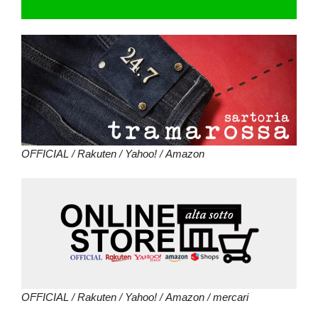
OFFICIAL
/
Rakuten
/
Yahoo!
/
Amazon
OFFICIAL
/
Rakuten
/
Yahoo!
/
Amazon
/
mercari