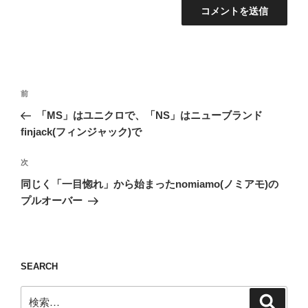
投
前
前
稿
の
「MS」はユニクロで、「NS」はニューブランド
ナ
投
finjack(フィンジャック)で
ビ
稿
ゲ
次
次
の
ー
同じく「一目惚れ」から始まったnomiamo(ノミアモ)の
投
シ
プルオーバー
稿
ョ
ン
SEARCH
検
検
索