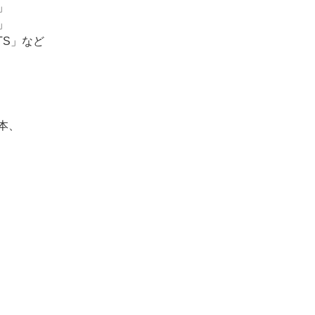
」
」
TS」など
本、