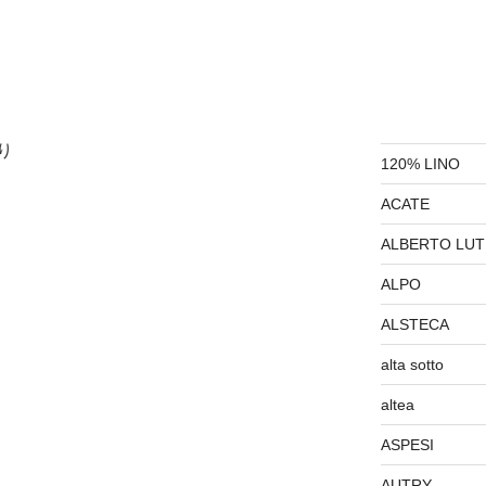
り
120% LINO
ACATE
ALBERTO LUT
ALPO
ALSTECA
alta sotto
altea
ASPESI
AUTRY