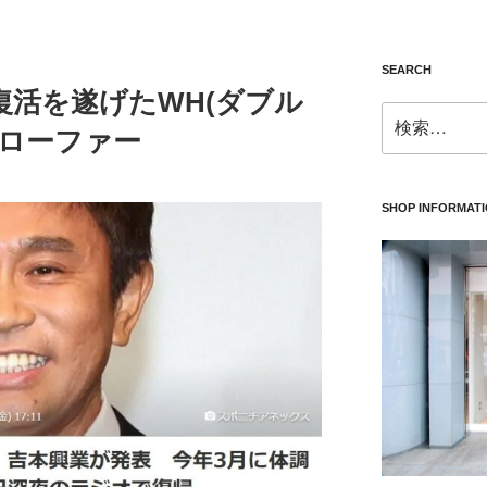
SEARCH
復活を遂げたWH(ダブル
検
ルローファー
索:
SHOP INFORMAT