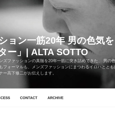
ション一筋20年 男の色気
」| ALTA SOTTO
ンズファッションの真髄を20年一筋に突き詰めてきた、 男の
もフォーマルも、メンズファッションにまつわるイロハととも
ナー高下修二がお伝えします。
CCESS
CONTACT
ARCHIVE