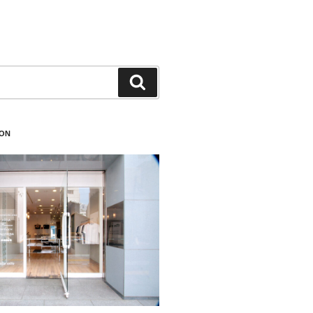
検
索
ION