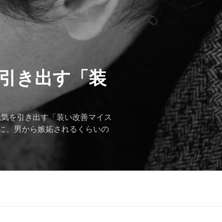
を引き出す「装
色気を引き出す「装い改善マイス
に、男から嫉妬されるくらいの