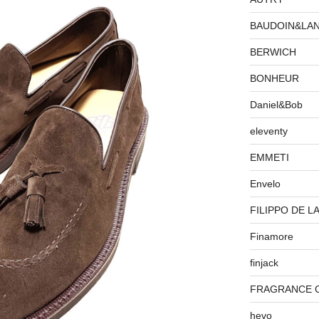
BAUDOIN&LA
BERWICH
BONHEUR
Daniel&Bob
eleventy
EMMETI
Envelo
FILIPPO DE L
Finamore
finjack
FRAGRANCE 
hevo