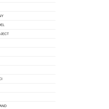
NY
DEL
OJECT
CI
AND