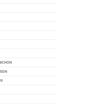
NICHON
DSGN
RI