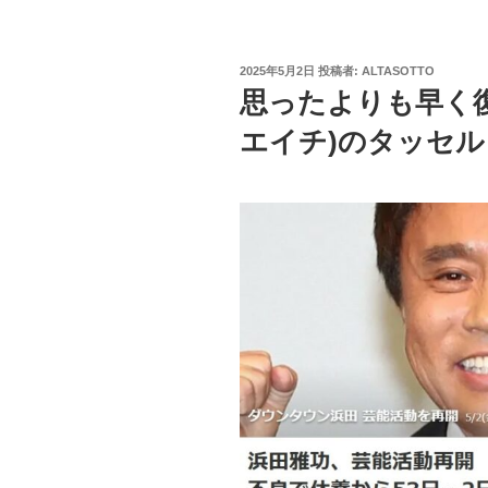
投
2025年5月2日
投稿者:
ALTASOTTO
稿
思ったよりも早く
日:
エイチ)のタッセ