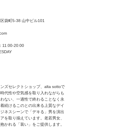
袋町5-38 山中ビル101
.com
11:00-20:00
ESDAY
ズセレクトショップ、alta sottoで
の時代性や空気感を取り入れながらも
らわない、一過性で終わることなく永
て着続けるこのとの出来る上質なデイ
ビジネスシーンで「デキる」男を演出
エアを取り揃えています。老若男女、
を抱かれる「装い」をご提供します。