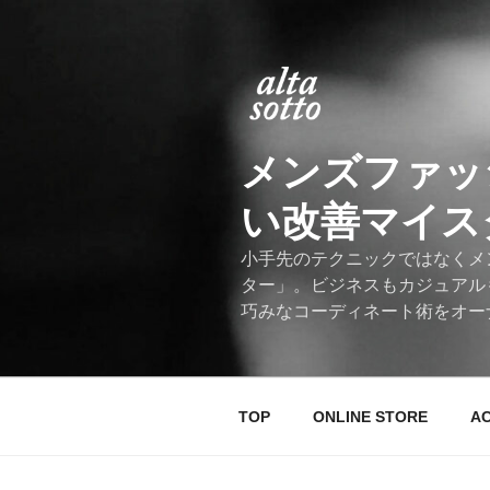
コ
ン
テ
ン
ツ
へ
メンズファッ
ス
キ
い改善マイスター
ッ
プ
小手先のテクニックではなくメ
ター」。ビジネスもカジュアル
巧みなコーディネート術をオー
TOP
ONLINE STORE
A