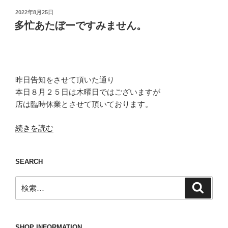
投
2022年8月25日
稿
多忙あたぼーですみません。
日:
昨日告知をさせて頂いた通り
本日８月２５日は木曜日ではございますが
店は臨時休業とさせて頂いております。
“多
続きを読む
忙
あ
SEARCH
た
ぼ
検
検
ー
索
索:
で
す
み
SHOP INFORMATION