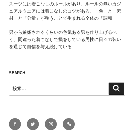
スーツには着こなしのルールがあり、ルールの無いカジ
ュアルウエアには着こなしのコツがある。「色」と「素
材」と「分量」が整うことで生まれる全体の「調和」
男から嫉妬されるくらいの色気ある男を作り上げるべ
く、間違った着こなしで損をしている男性に日々の装い
を通じて自信を与え続けている
SEARCH
検
検
索
索:
Facebook
Twitter
Instagram
ONLINE
STORE