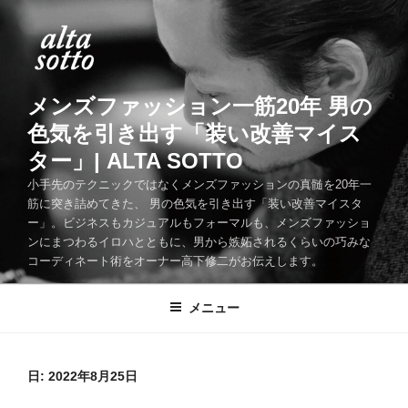
コ
ン
テ
ン
ツ
メンズファッション一筋20年 男の
へ
色気を引き出す「装い改善マイス
ス
ター」| ALTA SOTTO
キ
ッ
小手先のテクニックではなくメンズファッションの真髄を20年一
筋に突き詰めてきた、 男の色気を引き出す「装い改善マイスタ
プ
ー」。ビジネスもカジュアルもフォーマルも、メンズファッショ
ンにまつわるイロハとともに、男から嫉妬されるくらいの巧みな
コーディネート術をオーナー高下修二がお伝えします。
メニュー
日:
2022年8月25日