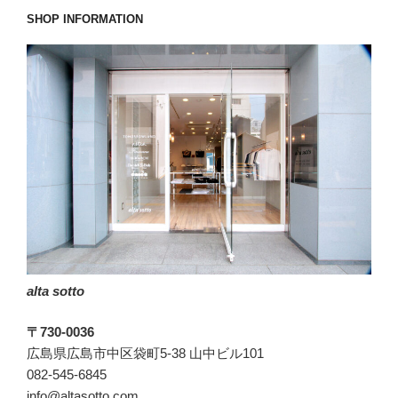
ァ
SHOP INFORMATION
イ
ト
一
発!!”
の
alta sotto
〒730-0036
広島県広島市中区袋町5-38 山中ビル101
082-545-6845
info@altasotto.com