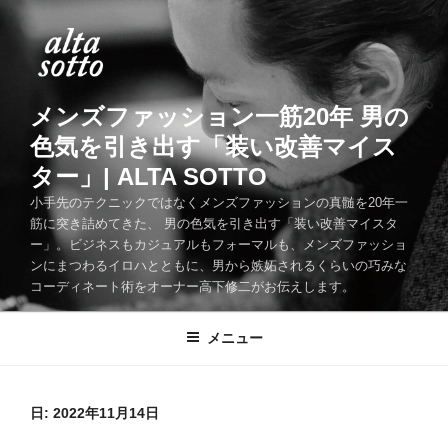
コ
ン
テ
ン
ツ
メンズファッション一筋20年 男の
へ
色気を引き出す「装い改善マイス
ス
ター」| ALTA SOTTO
キ
ッ
小手先のテクニックではなくメンズファッションの真髄を20年一
筋に突き詰めてきた、 男の色気を引き出す「装い改善マイスタ
プ
ー」。ビジネスもカジュアルもフォーマルも、メンズファッショ
ンにまつわるイロハとともに、男から嫉妬されるくらいの巧みな
コーディネート術をオーナー高下修二がお伝えします。
メニュー
日:
2022年11月14日