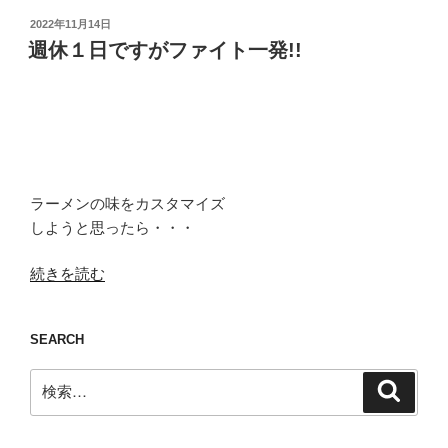
投
2022年11月14日
稿
週休１日ですがファイト一発!!
日:
ラーメンの味をカスタマイズ
しようと思ったら・・・
“週
続きを読む
休
１
SEARCH
日
で
検
検
す
索
索:
が
フ