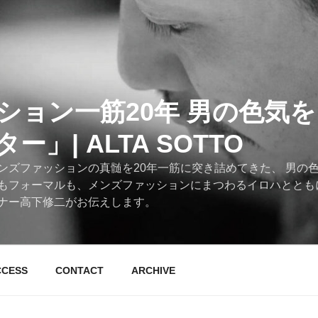
ション一筋20年 男の色気
」| ALTA SOTTO
ンズファッションの真髄を20年一筋に突き詰めてきた、 男の
もフォーマルも、メンズファッションにまつわるイロハととも
ナー高下修二がお伝えします。
CCESS
CONTACT
ARCHIVE