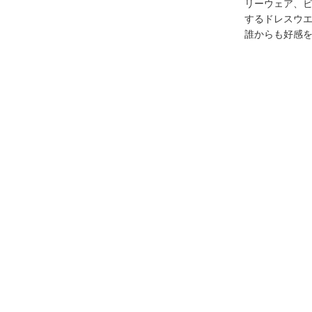
リーウェア、
するドレスウ
誰からも好感