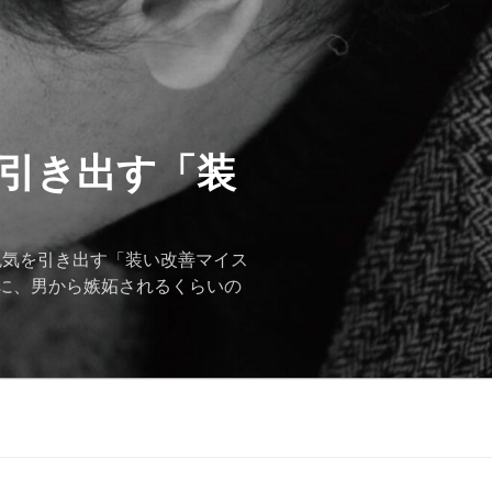
を引き出す「装
色気を引き出す「装い改善マイス
に、男から嫉妬されるくらいの