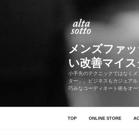
コ
ン
テ
ン
ツ
へ
メンズファッ
ス
キ
い改善マイスター
ッ
プ
小手先のテクニックではなくメ
ター」。ビジネスもカジュアル
巧みなコーディネート術をオー
TOP
ONLINE STORE
A