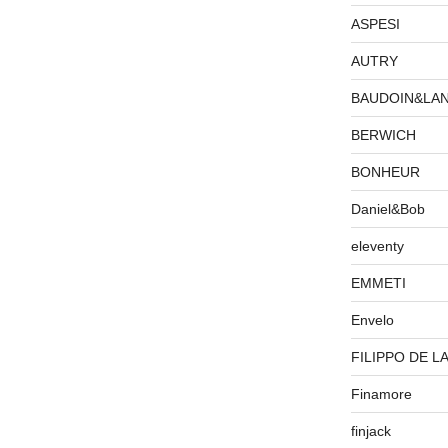
ASPESI
AUTRY
BAUDOIN&LA
BERWICH
BONHEUR
Daniel&Bob
eleventy
EMMETI
Envelo
FILIPPO DE L
Finamore
finjack