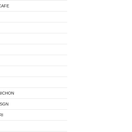
CAFE
NICHON
DSGN
RI