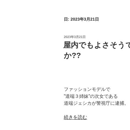
日:
2023年3月21日
投
2023年3月21日
稿
屋内でもよさそう
日:
か??
ファッションモデルで
”道端３姉妹”の次女である
道端ジェシカが警視庁に逮捕。
“屋
続きを読む
内