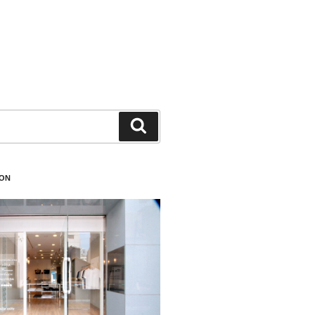
検
索
ION