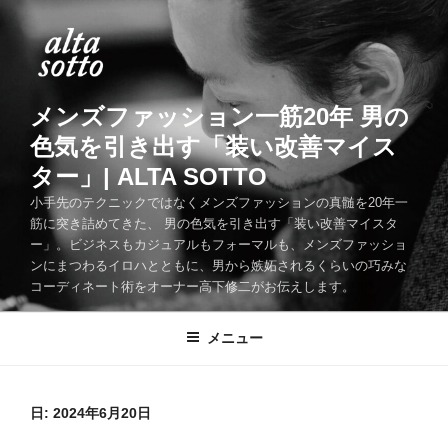
コ
ン
テ
ン
ツ
メンズファッション一筋20年 男の
へ
色気を引き出す「装い改善マイス
ス
ター」| ALTA SOTTO
キ
ッ
小手先のテクニックではなくメンズファッションの真髄を20年一
筋に突き詰めてきた、 男の色気を引き出す「装い改善マイスタ
プ
ー」。ビジネスもカジュアルもフォーマルも、メンズファッショ
ンにまつわるイロハとともに、男から嫉妬されるくらいの巧みな
コーディネート術をオーナー高下修二がお伝えします。
メニュー
日:
2024年6月20日