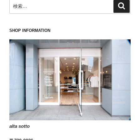
検
検
決
索
索:
ま
っ
た
SHOP INFORMATION
こ
と
で
調
子
が
上
向
い
た
オ
ー
alta sotto
ト
リ