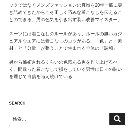
ックではなくメンズファッションの真髄を20年一筋に突
き詰めてきたからこそ正しく巧みな着こなしを伝えるこ
とのできる、男の色気を引き出す装い改善マイスター」
スーツには着こなしのルールがあり、ルールの無いカジ
ュアルウエアには着こなしのコツがある。「色」と「素
材」と「分量」が整うことで生まれる全体の「調和」
男から嫉妬されるくらいの色気ある男を作り上げるべ
く、間違った着こなしで損をしている男性に日々の装い
を通じて自信を与え続けている
SEARCH
検
検
索
索: