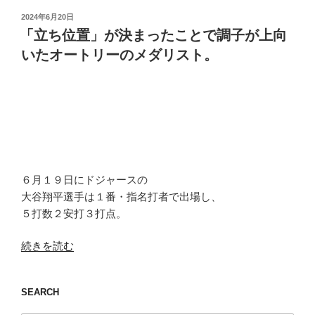
投
2024年6月20日
稿
「立ち位置」が決まったことで調子が上向
日:
いたオートリーのメダリスト。
６月１９日にドジャースの
大谷翔平選手は１番・指名打者で出場し、
５打数２安打３打点。
“「立
続きを読む
ち
位
SEARCH
置」
が