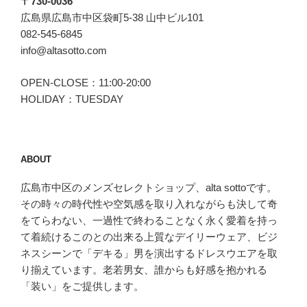
〒730-0036
ー
広島県広島市中区袋町5-38 山中ビル101
の
082-545-6845
メ
info@altasotto.com
ダ
リ
OPEN-CLOSE：11:00-20:00
ス
HOLIDAY：TUESDAY
ト。”
の
ABOUT
広島市中区のメンズセレクトショップ、alta sottoです。
その時々の時代性や空気感を取り入れながらも決して奇
をてらわない、一過性で終わることなく永く愛着を持っ
て着続けるこのとの出来る上質なデイリーウェア、ビジ
ネスシーンで「デキる」男を演出するドレスウエアを取
り揃えています。老若男女、誰からも好感を抱かれる
「装い」をご提供します。