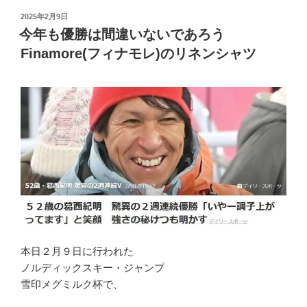
投
2025年2月9日
稿
今年も優勝は間違いないであろう
日:
Finamore(フィナモレ)のリネンシャツ
本日２月９日に行われた
ノルディックスキー・ジャンプ
雪印メグミルク杯で、