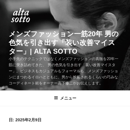
コ
ン
テ
ン
ツ
メンズファッション一筋20年 男の
へ
色気を引き出す「装い改善マイス
ス
ター」| ALTA SOTTO
キ
ッ
小手先のテクニックではなくメンズファッションの真髄を20年一
筋に突き詰めてきた、 男の色気を引き出す「装い改善マイスタ
プ
ー」。ビジネスもカジュアルもフォーマルも、メンズファッショ
ンにまつわるイロハとともに、男から嫉妬されるくらいの巧みな
コーディネート術をオーナー高下修二がお伝えします。
メニュー
日:
2025年2月9日