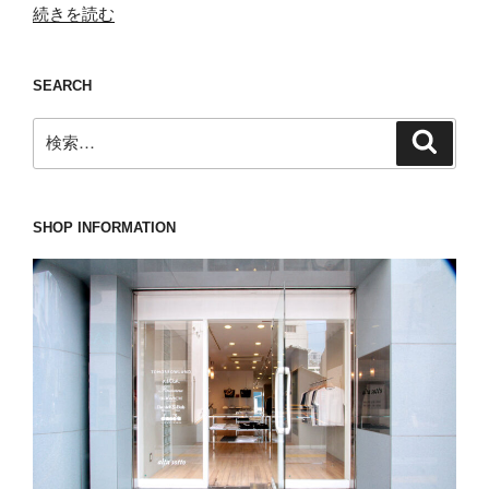
“今
続きを読む
年
も
SEARCH
優
勝
検
検
は
索
索:
間
違
い
SHOP INFORMATION
な
い
で
あ
ろ
う
Finamore(フ
ィ
ナ
モ