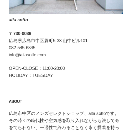
レ)
の
alta sotto
リ
ネ
〒730-0036
ン
広島県広島市中区袋町5-38 山中ビル101
シ
082-545-6845
ャ
info@altasotto.com
ツ”
の
OPEN-CLOSE：11:00-20:00
HOLIDAY：TUESDAY
ABOUT
広島市中区のメンズセレクトショップ、alta sottoです。
その時々の時代性や空気感を取り入れながらも決して奇
をてらわない、一過性で終わることなく永く愛着を持っ