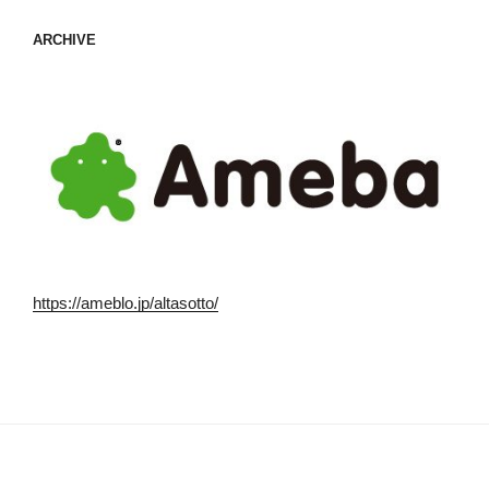
ARCHIVE
https://ameblo.jp/altasotto/