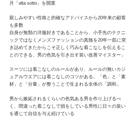
月「alta sotto」を開業
親しみやすい性格と的確なアドバイスから20年来の顧客
も多数
自身が無類の洋服好きであることから、小手先のテクニ
ックではなくメンズファッションの真髄を20年一筋に突
き詰めてきたからこそ正しく巧みな着こなしを伝えるこ
とのできる、男の色気を引き出す装い改善マイスター」
スーツには着こなしのルールがあり、ルールの無いカジ
ュアルウエアには着こなしのコツがある。「色」と「素
材」と「分量」が整うことで生まれる全体の「調和」
男から嫉妬されるくらいの色気ある男を作り上げるべ
く、間違った着こなしで損をしている男性に日々の装い
を通じて自信を与え続けている