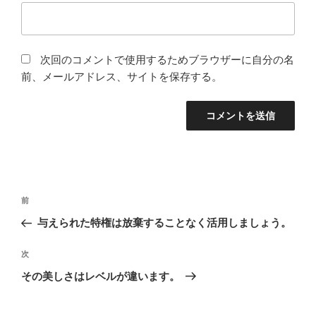
次回のコメントで使用するためブラウザーに自分の名
前、メールアドレス、サイトを保存する。
投
前
前
稿
の
与えられた特権は放棄することなく活用しましょう。
ナ
投
ビ
稿
次
次
ゲ
の
その美しさはレベルが違います。
投
ー
稿
シ