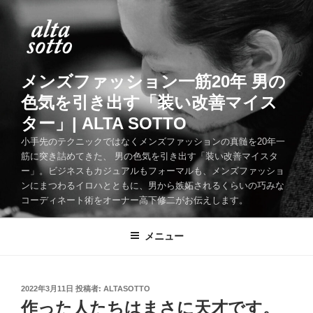
コ
ン
テ
ン
ツ
メンズファッション一筋20年 男の
へ
色気を引き出す「装い改善マイス
ス
ター」| ALTA SOTTO
キ
ッ
小手先のテクニックではなくメンズファッションの真髄を20年一
筋に突き詰めてきた、 男の色気を引き出す「装い改善マイスタ
プ
ー」。ビジネスもカジュアルもフォーマルも、メンズファッショ
ンにまつわるイロハとともに、男から嫉妬されるくらいの巧みな
コーディネート術をオーナー高下修二がお伝えします。
メニュー
投
2022年3月11日
投稿者:
ALTASOTTO
稿
作った人たちはまさに天才です。
日: