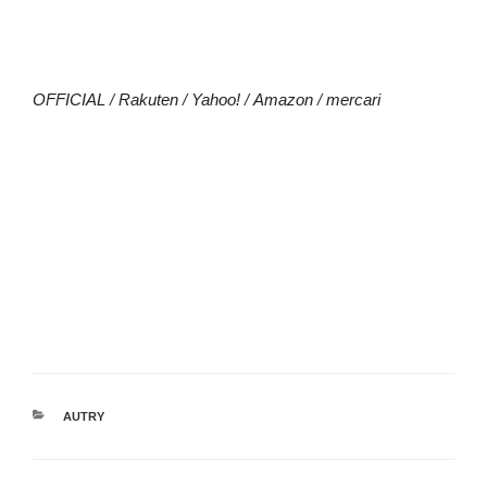
OFFICIAL
/
Rakuten
/
Yahoo!
/
Amazon
/
mercari
カ
AUTRY
テ
ゴ
リ