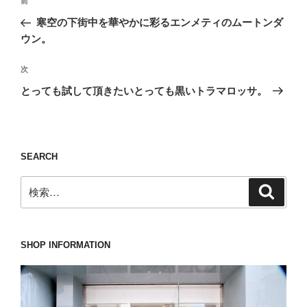
前
前
稿
の
寒空の下街中を華やかに彩るエンメティのムートンダ
ナ
投
ウン。
ビ
稿
ゲ
次
次
の
ー
とっても試して頂きたいとっても黒いトラマロッサ。
投
シ
稿
ョ
ン
SEARCH
検
検
索
索:
SHOP INFORMATION