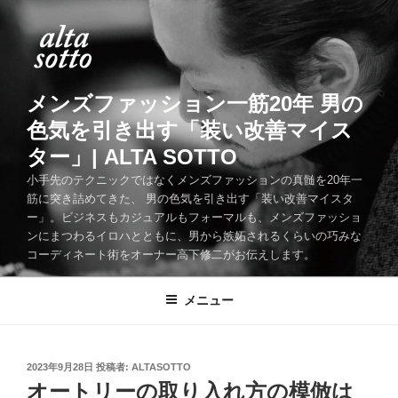
コ
ン
テ
ン
ツ
メンズファッション一筋20年 男の
へ
色気を引き出す「装い改善マイス
ス
ター」| ALTA SOTTO
キ
ッ
小手先のテクニックではなくメンズファッションの真髄を20年一
筋に突き詰めてきた、 男の色気を引き出す「装い改善マイスタ
プ
ー」。ビジネスもカジュアルもフォーマルも、メンズファッショ
ンにまつわるイロハとともに、男から嫉妬されるくらいの巧みな
コーディネート術をオーナー高下修二がお伝えします。
メニュー
投
2023年9月28日
投稿者:
ALTASOTTO
稿
オートリーの取り入れ方の模倣は
日: