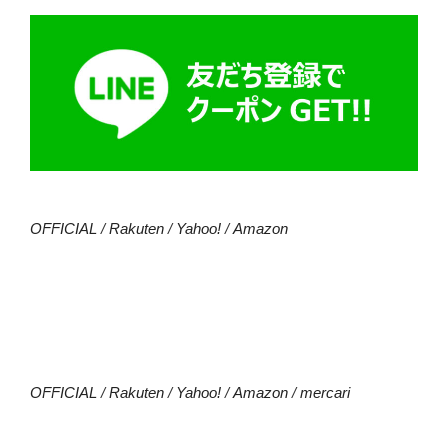
OFFICIAL
/
Rakuten
/
Yahoo!
/
Amazon
OFFICIAL
/
Rakuten
/
Yahoo!
/
Amazon
/
mercari