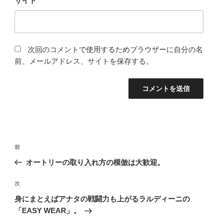
サイト
次回のコメントで使用するためブラウザーに自分の名
前、メールアドレス、サイトを保存する。
投
前
前
稿
の
オートリーの取り入れ方の模倣は大歓迎。
ナ
投
ビ
稿
次
次
ゲ
の
身にまとえばアナタの戦闘力も上がるラルディーニの
投
ー
「EASY WEAR」。