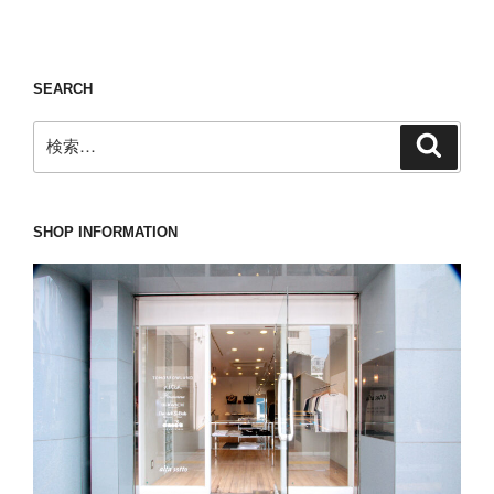
稿
シ
ョ
ン
SEARCH
検
検
索
索:
SHOP INFORMATION