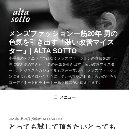
コ
ン
テ
ン
ツ
メンズファッション一筋20年 男の
へ
色気を引き出す「装い改善マイス
ス
ター」| ALTA SOTTO
キ
ッ
小手先のテクニックではなくメンズファッションの真髄を20年一
筋に突き詰めてきた、 男の色気を引き出す「装い改善マイスタ
プ
ー」。ビジネスもカジュアルもフォーマルも、メンズファッショ
ンにまつわるイロハとともに、男から嫉妬されるくらいの巧みな
コーディネート術をオーナー高下修二がお伝えします。
メニュー
投
2023年9月29日
投稿者:
ALTASOTTO
稿
とっても試して頂きたいとっても
日: