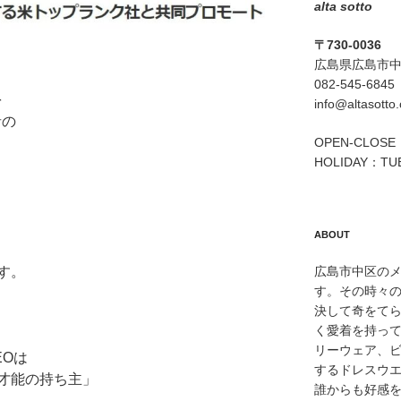
alta sotto
〒730-0036
広島県広島市中区
082-545-6845
を
info@altasotto
者の
OPEN-CLOSE：
HOLIDAY：TU
ABOUT
す。
広島市中区のメン
す。その時々
決して奇をて
く愛着を持っ
リーウェア、
EOは
するドレスウ
才能の持ち主」
誰からも好感