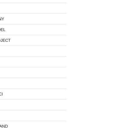
NY
DEL
OJECT
CI
AND