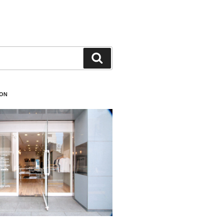
検
索
ION