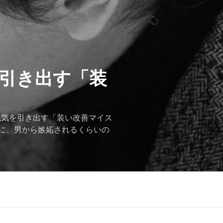
を引き出す「装
色気を引き出す「装い改善マイス
に、男から嫉妬されるくらいの