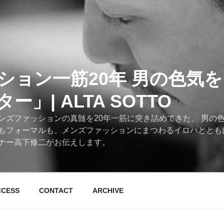
ション一筋20年 男の色気
」| ALTA SOTTO
ンズファッションの真髄を20年一筋に突き詰めてきた、 男の
もフォーマルも、メンズファッションにまつわるイロハととも
ナー高下修二がお伝えします。
CCESS
CONTACT
ARCHIVE