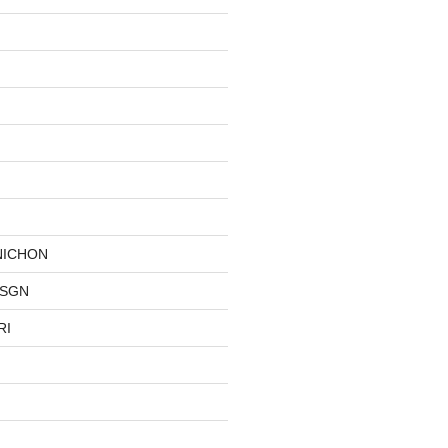
NICHON
DSGN
RI