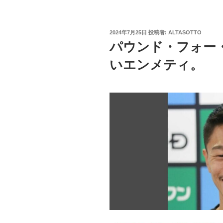
投
2024年7月25日
投稿者:
ALTASOTTO
稿
パウンド・フォー
日:
いエンメティ。