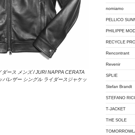
nomiamo
PELLICO SUN
PHILIPPE MO
RECYCLE PR
Rencontrant
Revenir
ース メンズ / JURI NAPPA CERATA
SPLIE
ナッパレザー シングル ライダースジャケッ
Stefan Brandt
STEFANO RIC
T-JACKET
THE SOLE
TOMORROWL