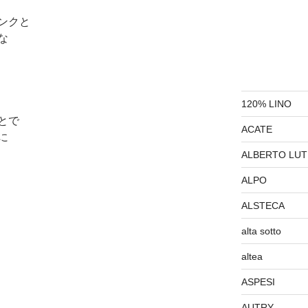
ンクと
な
120% LINO
とで
ACATE
に
ALBERTO LUT
ALPO
ALSTECA
alta sotto
altea
ASPESI
AUTRY