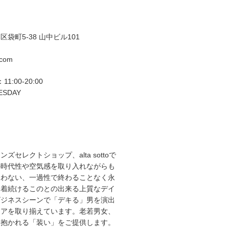
袋町5-38 山中ビル101
.com
11:00-20:00
ESDAY
ズセレクトショップ、alta sottoで
の時代性や空気感を取り入れながらも
らわない、一過性で終わることなく永
て着続けるこのとの出来る上質なデイ
ビジネスシーンで「デキる」男を演出
エアを取り揃えています。老若男女、
を抱かれる「装い」をご提供します。