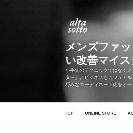
コ
ン
テ
ン
ツ
へ
メンズファッ
ス
キ
い改善マイスター
ッ
プ
小手先のテクニックではなくメ
ター」。ビジネスもカジュアル
巧みなコーディネート術をオー
TOP
ONLINE STORE
A