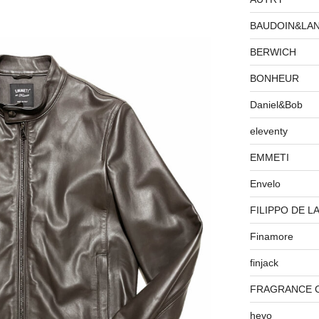
BAUDOIN&LA
BERWICH
BONHEUR
Daniel&Bob
eleventy
EMMETI
Envelo
FILIPPO DE L
Finamore
finjack
FRAGRANCE 
hevo