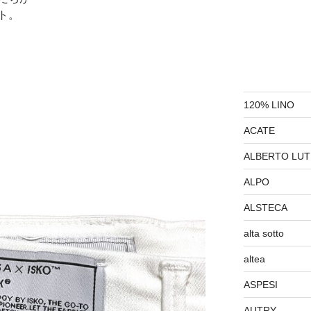
ト。
120% LINO
ACATE
ALBERTO LUT
ALPO
ALSTECA
alta sotto
altea
ASPESI
AUTRY