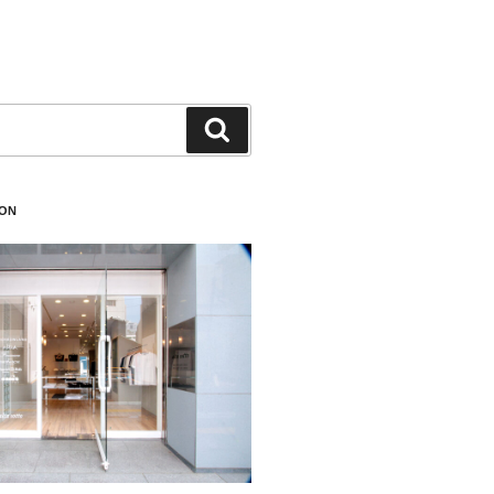
検
索
ION