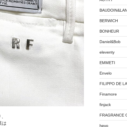
BAUDOIN&LA
BERWICH
BONHEUR
Daniel&Bob
eleventy
EMMETI
Envelo
FILIPPO DE L
Finamore
finjack
FRAGRANCE 
り、
葉は
hevo