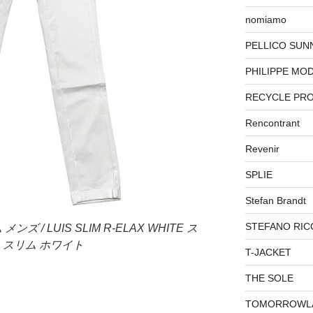
nomiamo
PELLICO SUN
PHILIPPE MO
RECYCLE PR
Rencontrant
Revenir
SPLIE
Stefan Brandt
STEFANO RIC
ンズ / LUIS SLIM R-ELAX WHITE ス
 スリム ホワイト
T-JACKET
THE SOLE
TOMORROWL