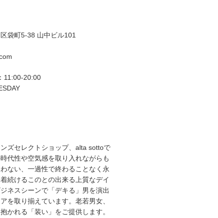
袋町5-38 山中ビル101
.com
11:00-20:00
ESDAY
ズセレクトショップ、alta sottoで
の時代性や空気感を取り入れながらも
らわない、一過性で終わることなく永
て着続けるこのとの出来る上質なデイ
ビジネスシーンで「デキる」男を演出
エアを取り揃えています。老若男女、
を抱かれる「装い」をご提供します。