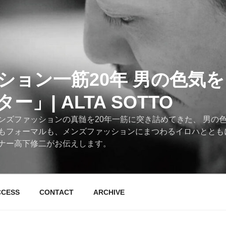
ション一筋20年 男の色気
」| ALTA SOTTO
ンズファッションの真髄を20年一筋に突き詰めてきた、 男の
もフォーマルも、メンズファッションにまつわるイロハととも
ナー高下修二がお伝えします。
CCESS
CONTACT
ARCHIVE