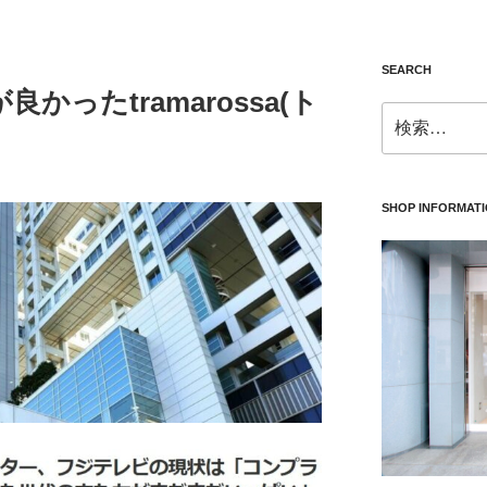
SEARCH
かったtramarossa(ト
検
索:
SHOP INFORMAT