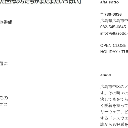
alta sotto
〒730-0036
広島県広島市中区
道番組
082-545-6845
info@altasotto
OPEN-CLOSE：
HOLIDAY：TU
題に
。
ABOUT
広島市中区のメン
す。その時々
での
決して奇をて
グス
く愛着を持っ
リーウェア、
するドレスウ
誰からも好感