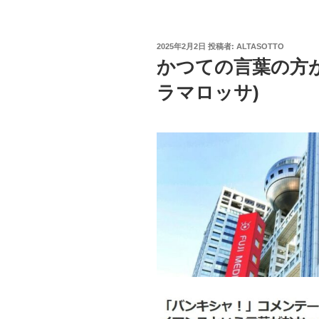
投
2025年2月2日
投稿者:
ALTASOTTO
稿
かつての言葉の方が良
日:
ラマロッサ)