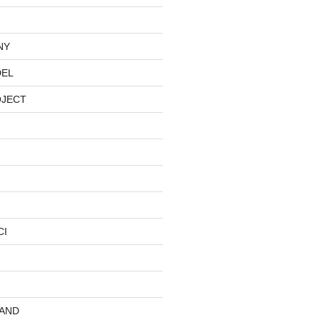
NY
DEL
OJECT
CI
AND