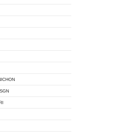
NICHON
DSGN
RI