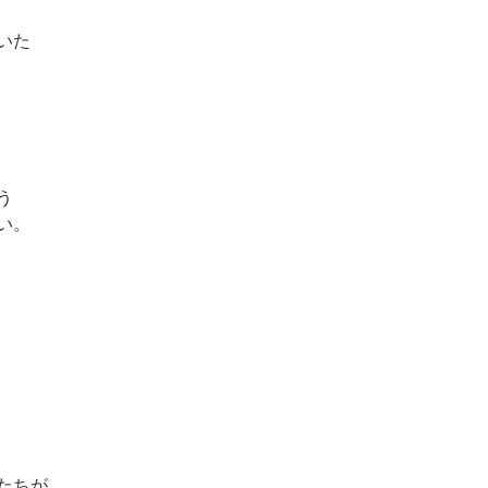
いた
う
い。
たちが