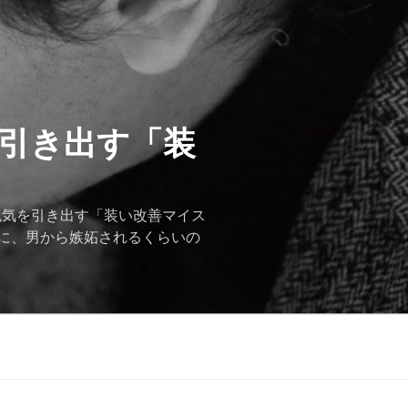
を引き出す「装
色気を引き出す「装い改善マイス
に、男から嫉妬されるくらいの