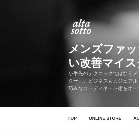
コ
ン
テ
ン
ツ
へ
メンズファッ
ス
キ
い改善マイスター
ッ
プ
小手先のテクニックではなくメ
ター」。ビジネスもカジュアル
巧みなコーディネート術をオー
TOP
ONLINE STORE
A