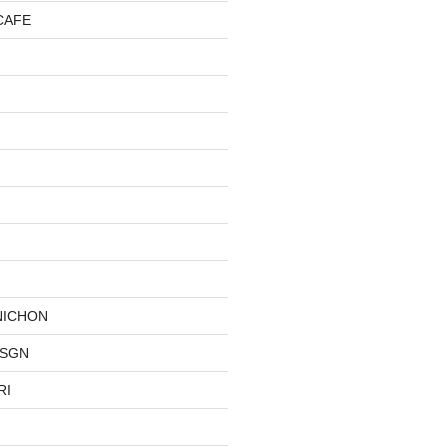
CAFE
NICHON
DSGN
RI