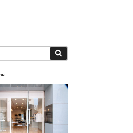
検
索
ION