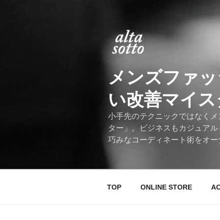
コ
ン
テ
ン
ツ
へ
メンズファッ
ス
キ
い改善マイスター
ッ
プ
小手先のテクニックではなくメ
ター」。ビジネスもカジュアル
巧みなコーディネート術をオー
TOP
ONLINE STORE
A