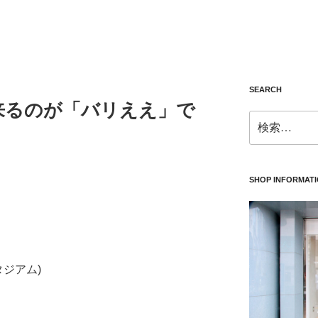
SEARCH
来るのが「バリええ」で
検
索:
SHOP INFORMAT
タジアム)