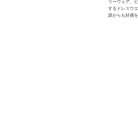
リーウェア、
するドレスウ
誰からも好感