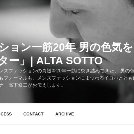
ション一筋20年 男の色気
」| ALTA SOTTO
ンズファッションの真髄を20年一筋に突き詰めてきた、 男の
もフォーマルも、メンズファッションにまつわるイロハととも
ナー高下修二がお伝えします。
CCESS
CONTACT
ARCHIVE