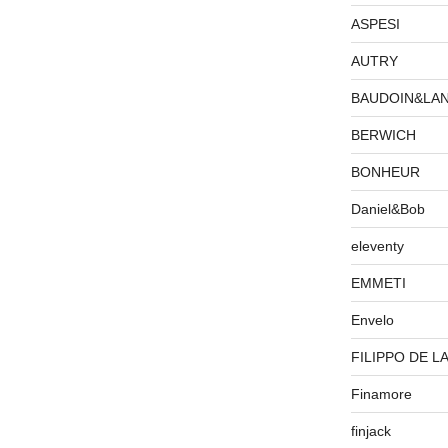
ASPESI
AUTRY
BAUDOIN&LA
BERWICH
BONHEUR
Daniel&Bob
eleventy
EMMETI
Envelo
FILIPPO DE L
Finamore
finjack