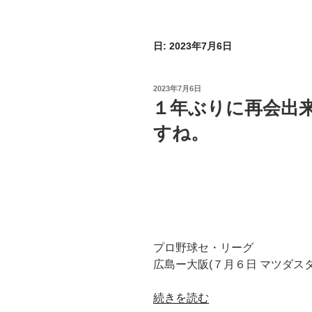
日:
2023年7月6日
投
2023年7月6日
稿
１年ぶりに再会出
日:
すね。
プロ野球セ・リーグ
広島ー大阪(７月６日 マツダス
“１
続きを読む