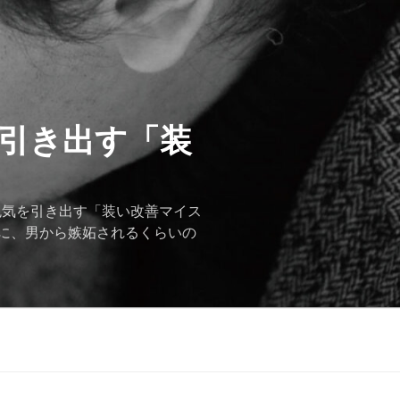
を引き出す「装
色気を引き出す「装い改善マイス
に、男から嫉妬されるくらいの